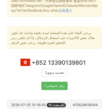
SMS-Activation.net：付费短信接收服务 覆盖全球188个
国家地区Telegram/Google/OpenAI/Claude/Wechat/Alip
ay/TikTok/RedBook/Any other
点击进入
يرجى البقاء على هذه الصفحة لمدة دقيقة واحدة. قد تكون
هناك بعض التأخيرات في استقبال الرسائل. إذا لم تتلقى رمز
التحقق لفترة طويلة، يرجى تغيير الرقم.
+852 13390139801
تحديث يدوي
رقم عشوائي
2026-07-25 15:16:00
415624616044
12 أيام مضت