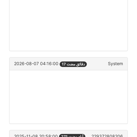
2026-08-07 04:16:00
System
17 دقائق مضت
2025-11-08 20:58:00
229372808206
271 أيام مضت