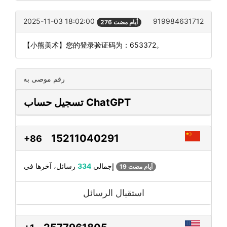
2025-11-03 18:02:00
919984631712
276 أيام مضت
【小熊美术】您的登录验证码为：653372。
رقم موصى به
تسجيل حساب ChatGPT
15211040291
+86
رسائل، آخرها في
إجمالي
334
19 أيام مضت
استقبال الرسائل