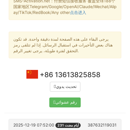
SMS-Activation.net：付费短信接收服务 覆盖全球188个
国家地区Telegram/Google/OpenAI/Claude/Wechat/Alip
ay/TikTok/RedBook/Any other
点击进入
يرجى البقاء على هذه الصفحة لمدة دقيقة واحدة. قد تكون
هناك بعض التأخيرات في استقبال الرسائل. إذا لم تتلقى رمز
التحقق لفترة طويلة، يرجى تغيير الرقم.
+86 13613825858
تحديث يدوي
رقم عشوائي
2025-12-19 07:52:00
387632119031
231 أيام مضت