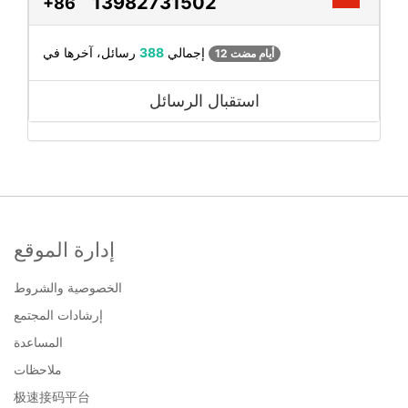
13982731502
+86
رسائل، آخرها في
إجمالي
388
12 أيام مضت
استقبال الرسائل
إدارة الموقع
الخصوصية والشروط
إرشادات المجتمع
المساعدة
ملاحظات
极速接码平台