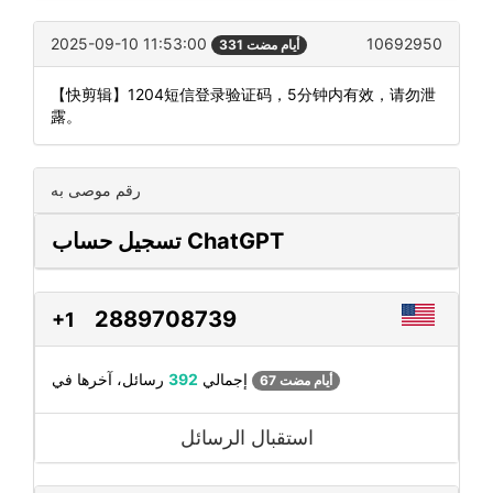
2025-09-10 11:53:00
10692950
331 أيام مضت
【快剪辑】1204短信登录验证码，5分钟内有效，请勿泄
露。
رقم موصى به
تسجيل حساب ChatGPT
2889708739
+1
رسائل، آخرها في
إجمالي
392
67 أيام مضت
استقبال الرسائل