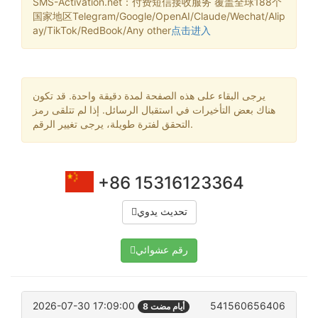
SMS-Activation.net：付费短信接收服务 覆盖全球188个
国家地区Telegram/Google/OpenAI/Claude/Wechat/Alip
ay/TikTok/RedBook/Any other
点击进入
يرجى البقاء على هذه الصفحة لمدة دقيقة واحدة. قد تكون
هناك بعض التأخيرات في استقبال الرسائل. إذا لم تتلقى رمز
التحقق لفترة طويلة، يرجى تغيير الرقم.
+86 15316123364
تحديث يدوي
رقم عشوائي
2026-07-30 17:09:00
541560656406
8 أيام مضت