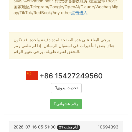
SMS-Activation.net：付费短信接收服务 覆盖全球188个
国家地区Telegram/Google/OpenAI/Claude/Wechat/Alip
ay/TikTok/RedBook/Any other
点击进入
يرجى البقاء على هذه الصفحة لمدة دقيقة واحدة. قد تكون
هناك بعض التأخيرات في استقبال الرسائل. إذا لم تتلقى رمز
التحقق لفترة طويلة، يرجى تغيير الرقم.
+86 15427249560
تحديث يدوي
رقم عشوائي
2026-07-16 05:51:00
10694393
21 أيام مضت