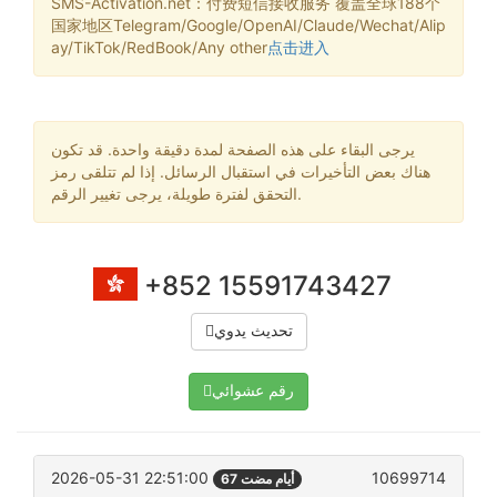
SMS-Activation.net：付费短信接收服务 覆盖全球188个
国家地区Telegram/Google/OpenAI/Claude/Wechat/Alip
ay/TikTok/RedBook/Any other
点击进入
يرجى البقاء على هذه الصفحة لمدة دقيقة واحدة. قد تكون
هناك بعض التأخيرات في استقبال الرسائل. إذا لم تتلقى رمز
التحقق لفترة طويلة، يرجى تغيير الرقم.
+852 15591743427
تحديث يدوي
رقم عشوائي
2026-05-31 22:51:00
10699714
67 أيام مضت