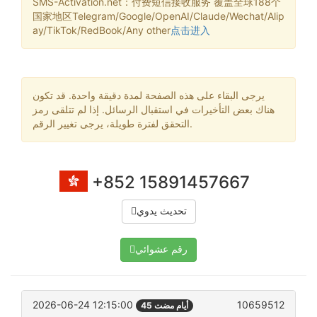
SMS-Activation.net：付费短信接收服务 覆盖全球188个
国家地区Telegram/Google/OpenAI/Claude/Wechat/Alip
ay/TikTok/RedBook/Any other
点击进入
يرجى البقاء على هذه الصفحة لمدة دقيقة واحدة. قد تكون
هناك بعض التأخيرات في استقبال الرسائل. إذا لم تتلقى رمز
التحقق لفترة طويلة، يرجى تغيير الرقم.
+852 15891457667
تحديث يدوي
رقم عشوائي
2026-06-24 12:15:00
10659512
45 أيام مضت