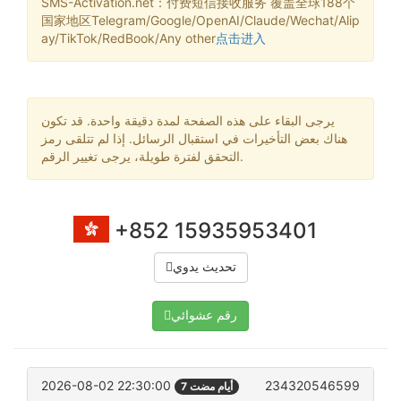
SMS-Activation.net：付费短信接收服务 覆盖全球188个
国家地区Telegram/Google/OpenAI/Claude/Wechat/Alip
ay/TikTok/RedBook/Any other
点击进入
يرجى البقاء على هذه الصفحة لمدة دقيقة واحدة. قد تكون
هناك بعض التأخيرات في استقبال الرسائل. إذا لم تتلقى رمز
التحقق لفترة طويلة، يرجى تغيير الرقم.
+852 15935953401
تحديث يدوي
رقم عشوائي
2026-08-02 22:30:00
234320546599
7 أيام مضت