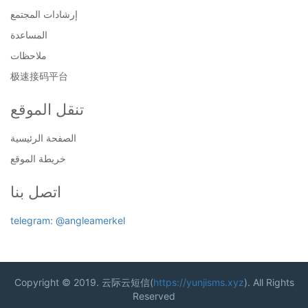
إرشادات المجتمع
المساعدة
ملاحظات
极速接码平台
تنقل الموقع
الصفحة الرئيسية
خريطة الموقع
اتصل بنا
telegram: @angleamerkel
Copyright © 2019. 云际云短信(
https://yunjisms.xyz
). All Rights
Reserved