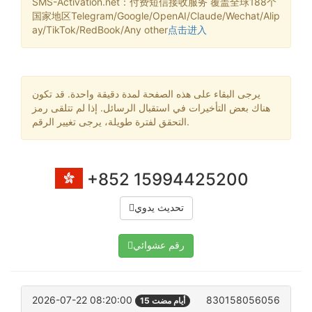
SMS-Activation.net：付费短信接收服务 覆盖全球188个
国家地区Telegram/Google/OpenAI/Claude/Wechat/Alip
ay/TikTok/RedBook/Any other
点击进入
يرجى البقاء على هذه الصفحة لمدة دقيقة واحدة. قد تكون
هناك بعض التأخيرات في استقبال الرسائل. إذا لم تتلقى رمز
التحقق لفترة طويلة، يرجى تغيير الرقم.
+852 15994425200
تحديث يدوي
رقم عشوائي
2026-07-22 08:20:00
830158056056
15 أيام مضت