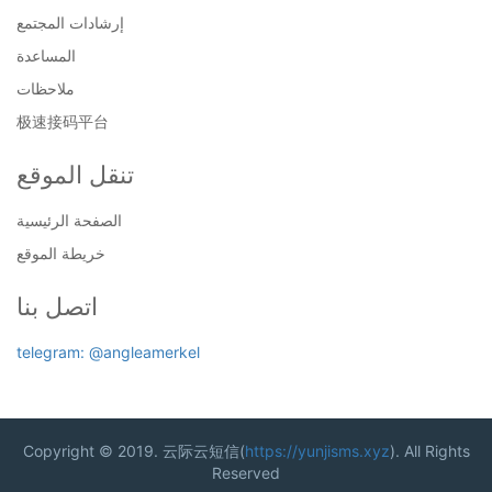
إرشادات المجتمع
المساعدة
ملاحظات
极速接码平台
تنقل الموقع
الصفحة الرئيسية
خريطة الموقع
اتصل بنا
telegram: @angleamerkel
Copyright © 2019. 云际云短信(
https://yunjisms.xyz
). All Rights
Reserved