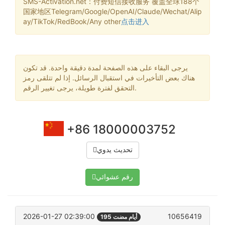
SMS-Activation.net：付费短信接收服务 覆盖全球188个
国家地区Telegram/Google/OpenAI/Claude/Wechat/Alip
ay/TikTok/RedBook/Any other
点击进入
يرجى البقاء على هذه الصفحة لمدة دقيقة واحدة. قد تكون
هناك بعض التأخيرات في استقبال الرسائل. إذا لم تتلقى رمز
التحقق لفترة طويلة، يرجى تغيير الرقم.
+86 18000003752
تحديث يدوي
رقم عشوائي
2026-01-27 02:39:00
10656419
195 أيام مضت