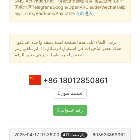
SMS-Activation.net：付费短信接收服务 覆盖全球188个
国家地区Telegram/Google/OpenAI/Claude/Wechat/Alip
ay/TikTok/RedBook/Any other
点击进入
يرجى البقاء على هذه الصفحة لمدة دقيقة واحدة. قد تكون
هناك بعض التأخيرات في استقبال الرسائل. إذا لم تتلقى رمز
التحقق لفترة طويلة، يرجى تغيير الرقم.
+86 18012850861
تحديث يدوي
رقم عشوائي
2025-04-17 07:35:00
603523863362
477 أيام مضت