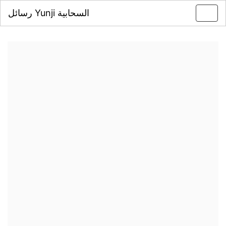
رسائل Yunji السحابية
Toggl
navig