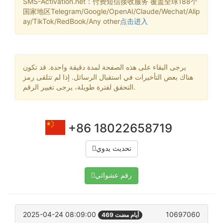
SMS-Activation.net：付费短信接收服务 覆盖全球188个
国家地区Telegram/Google/OpenAI/Claude/Wechat/Alip
ay/TikTok/RedBook/Any other
点击进入
يرجى البقاء على هذه الصفحة لمدة دقيقة واحدة. قد تكون
هناك بعض التأخيرات في استقبال الرسائل. إذا لم تتلقى رمز
التحقق لفترة طويلة، يرجى تغيير الرقم.
+86 18022658719
تحديث يدوي
رقم عشوائي
2025-04-24 08:09:00
10697060
469 أيام مضت