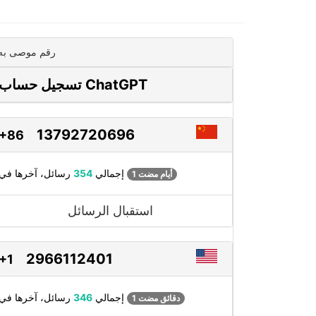
رقم موصى به
تسجيل حساب ChatGPT
13792720696
+86
رسائل، آخرها في
إجمالي
354
1 أيام مضت
استقبال الرسائل
2966112401
+1
رسائل، آخرها في
إجمالي
346
1 دقائق مضت