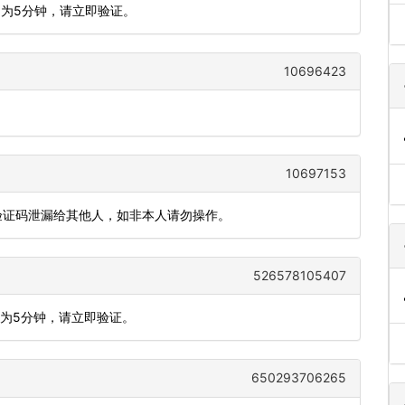
期为5分钟，请立即验证。
10696423
10697153
把验证码泄漏给其他人，如非本人请勿操作。
526578105407
期为5分钟，请立即验证。
650293706265