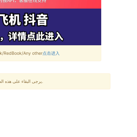
RedBook/Any other
点击进入
يرجى البقاء على هذه الصفحة لمدة دقيقة واحدة. قد تكون هناك بعض التأخيرات في استقبال الرسائل. إذا لم تتلقى رمز التحقق لفترة طويلة، يرجى تغيير الرقم.