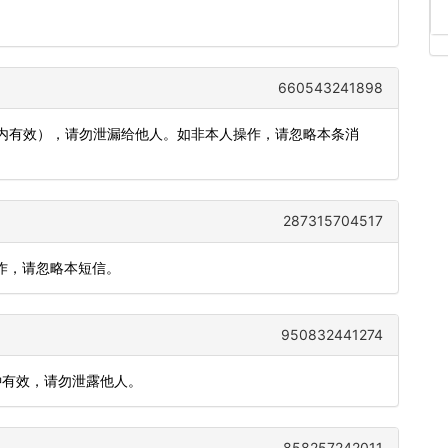
660543241898
钟内有效），请勿泄漏给他人。如非本人操作，请忽略本条消
287315704517
操作，请忽略本短信。
950832441274
分钟有效，请勿泄露他人。
858257242011