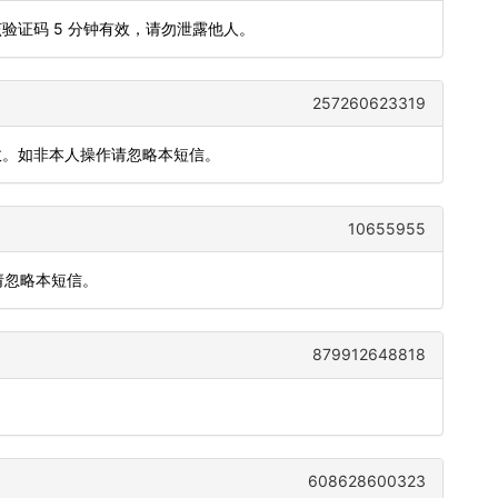
该验证码 5 分钟有效，请勿泄露他人。
257260623319
有效。如非本人操作请忽略本短信。
10655955
请忽略本短信。
879912648818
608628600323