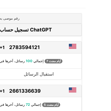
رقم موصى به
تسجيل حساب ChatGPT
2783594121
+1
رسائل، آخرها في
إجمالي
100
7 أيام مضت
استقبال الرسائل
2661336639
+1
رسائل، آخرها في
إجمالي
72
5 أيام مضت