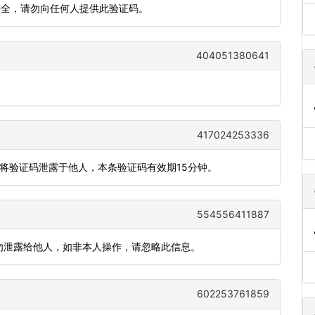
安全，请勿向任何人提供此验证码。
404051380641
417024253336
勿将验证码泄露于他人，本条验证码有效期15分钟。
554556411887
请勿泄露给他人，如非本人操作，请忽略此信息。
602253761859