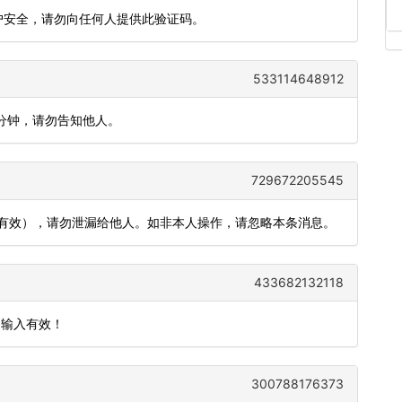
账户安全，请勿向任何人提供此验证码。
533114648912
5分钟，请勿告知他人。
729672205545
内有效），请勿泄漏给他人。如非本人操作，请忽略本条消息。
433682132118
内输入有效！
300788176373