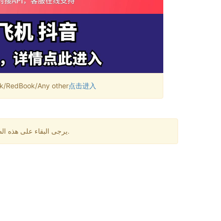
RedBook/Any other
点击进入
يرجى البقاء على هذه الصفحة لمدة دقيقة واحدة. قد تكون هناك بعض التأخيرات في استقبال الرسائل. إذا لم تتلقى رمز التحقق لفترة طويلة، يرجى تغيير الرقم.