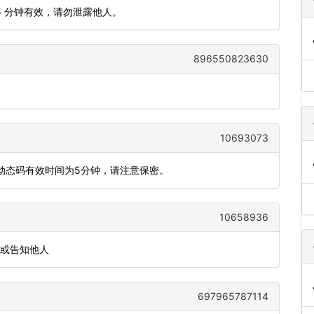
5 分钟有效，请勿泄露他人。
896550823630
10693073
7，动态码有效时间为5分钟，请注意保密。
10658936
发或告知他人
697965787114