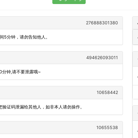
276888301380
时间5分钟，请勿告知他人。
494626093011
10分钟,请不要泄露哦~
10658442
要把验证码泄漏给其他人，如非本人请勿操作。
10655538