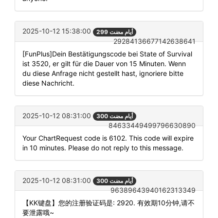
2025-10-12 15:38:00
299 أيام مضت
29284136677142638641
[FunPlus]Dein Bestätigungscode bei State of Survival
ist 3520, er gilt für die Dauer von 15 Minuten. Wenn
du diese Anfrage nicht gestellt hast, ignoriere bitte
diese Nachricht.
2025-10-12 08:31:00
300 أيام مضت
84633449499796630890
Your ChartRequest code is 6102. This code will expire
in 10 minutes. Please do not reply to this message.
2025-10-12 08:31:00
300 أيام مضت
96389643940162313349
【KK键盘】您的注册验证码是: 2920. 有效期10分钟,请不
要泄露哦~