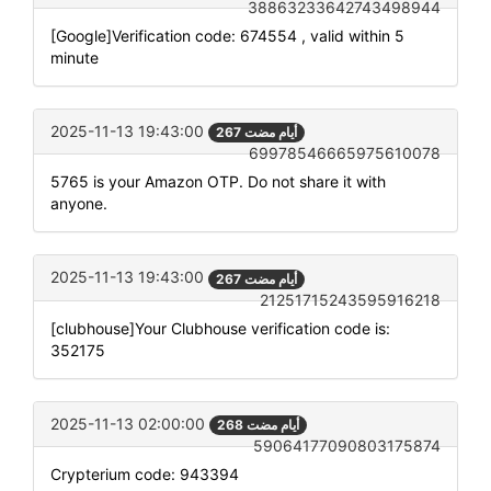
38863233642743498944
[Google]Verification code: 674554 , valid within 5
minute
2025-11-13 19:43:00
267 أيام مضت
69978546665975610078
5765 is your Amazon OTP. Do not share it with
anyone.
2025-11-13 19:43:00
267 أيام مضت
21251715243595916218
[clubhouse]Your Clubhouse verification code is:
352175
2025-11-13 02:00:00
268 أيام مضت
59064177090803175874
Crypterium code: 943394