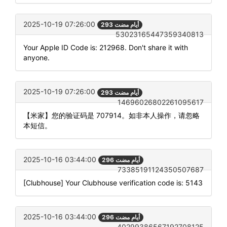
2025-10-19 07:26:00
293 أيام مضت
53023165447359340813
Your Apple ID Code is: 212968. Don't share it with
anyone.
2025-10-19 07:26:00
293 أيام مضت
14696026802261095617
【米家】您的验证码是 707914。如非本人操作，请忽略
本短信。
2025-10-16 03:44:00
296 أيام مضت
73385191124350507687
[Clubhouse] Your Clubhouse verification code is: 5143
2025-10-16 03:44:00
296 أيام مضت
40299386567192708125