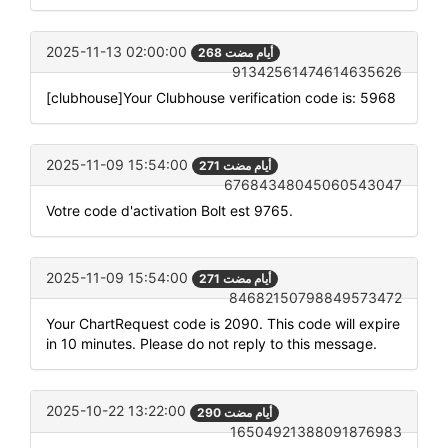
2025-11-13 02:00:00
268 أيام مضت
91342561474614635626
[clubhouse]Your Clubhouse verification code is: 5968
2025-11-09 15:54:00
271 أيام مضت
67684348045060543047
Votre code d'activation Bolt est 9765.
2025-11-09 15:54:00
271 أيام مضت
84682150798849573472
Your ChartRequest code is 2090. This code will expire
in 10 minutes. Please do not reply to this message.
2025-10-22 13:22:00
290 أيام مضت
16504921388091876983