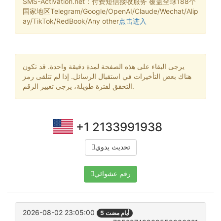
SMS-Activation.net：付费短信接收服务 覆盖全球188个
国家地区Telegram/Google/OpenAI/Claude/Wechat/Alip
ay/TikTok/RedBook/Any other
点击进入
يرجى البقاء على هذه الصفحة لمدة دقيقة واحدة. قد تكون
هناك بعض التأخيرات في استقبال الرسائل. إذا لم تتلقى رمز
التحقق لفترة طويلة، يرجى تغيير الرقم.
+1 2133991938
تحديث يدوي
رقم عشوائي
2026-08-02 23:05:00
5 أيام مضت