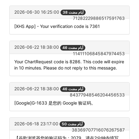
2026-06-30 16:25:00
38 أيام مضت
71282229886517591763
[XHS App] - Your verification code is 7361
2026-06-22 18:38:00
46 أيام مضت
11411106845847974453
Your ChartRequest code is 8286. This code will expire
in 10 minutes. Please do not reply to this message.
2026-06-22 18:38:00
46 أيام مضت
84377948546204456533
[Google]G-1633 是您的 Google 验证码。
2026-06-18 23:17:00
50 أيام مضت
38369707716076267587
【谷歌浏览器您的验证码为：2079，请在2分钟内填写。