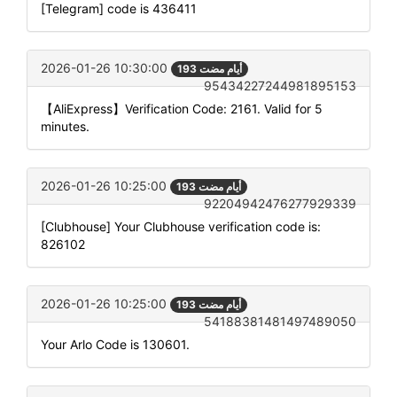
[Telegram] code is 436411
2026-01-26 10:30:00
193 أيام مضت
95434227244981895153
【AliExpress】Verification Code: 2161. Valid for 5
minutes.
2026-01-26 10:25:00
193 أيام مضت
92204942476277929339
[Clubhouse] Your Clubhouse verification code is:
826102
2026-01-26 10:25:00
193 أيام مضت
54188381481497489050
Your Arlo Code is 130601.