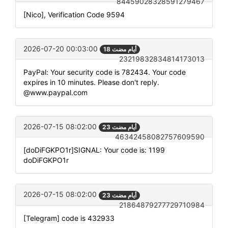
84459028328591279467
[Nico], Verification Code 9594
2026-07-20 00:03:00
18 أيام مضت
23219832834814173013
PayPal: Your security code is 782434. Your code
expires in 10 minutes. Please don't reply.
@www.paypal.com
2026-07-15 08:02:00
23 أيام مضت
46342458082757609590
[doDiFGKPO1r]SIGNAL: Your code is: 1199
doDiFGKPO1r
2026-07-15 08:02:00
23 أيام مضت
21864879277729710984
[Telegram] code is 432933