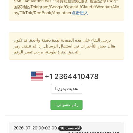
SMS-Activation.net：付费短信接收服务 覆盖全球188个
国家地区Telegram/Google/OpenAI/Claude/Wechat/Alip
ay/TikTok/RedBook/Any other
点击进入
يرجى البقاء على هذه الصفحة لمدة دقيقة واحدة. قد تكون
هناك بعض التأخيرات في استقبال الرسائل. إذا لم تتلقى رمز
التحقق لفترة طويلة، يرجى تغيير الرقم.
+1 2364410478
تحديث يدوي
رقم عشوائي
2026-07-20 00:03:00
18 أيام مضت