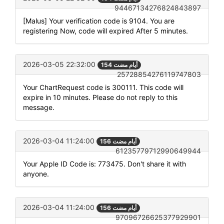
94467134276824843897
[Malus] Your verification code is 9104. You are
registering Now, code will expired After 5 minutes.
2026-03-05 22:32:00
154 أيام مضت
25728854276119747803
Your ChartRequest code is 300111. This code will
expire in 10 minutes. Please do not reply to this
message.
2026-03-04 11:24:00
156 أيام مضت
61235779712990649944
Your Apple ID Code is: 773475. Don't share it with
anyone.
2026-03-04 11:24:00
156 أيام مضت
97096726625377929901