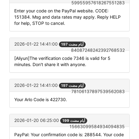
59955957618267551283
Enter your code on the PayPal website. CODE:
151384. Msg and data rates may apply. Reply HELP
for help, STOP to cancel.
2026-01-22 14:41:00
197 أيام مضت
84087248242392768532
[Aliyun]The verification code 7346 is valid for 5
minutes. Don't share it with anyone.
2026-01-22 14:41:00
197 أيام مضت
78106137897539562083
Your Arlo Code is 422730.
2026-01-20 06:25:00
199 أيام مضت
15663099584934094835
PayPal: Your confirmation code is: 288544. Your code