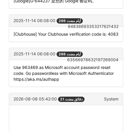
[Google]G-644237 是您的 Google 验证码。
2025-11-14 06:08:00
266 أيام مضت
94836693353217621432
[Clubhouse] Your Clubhouse verification code is: 4083
2025-11-14 06:08:00
266 أيام مضت
63566978632197269004
Use 963469 as Microsoft account password reset
code. Go passwordless with Microsoft Authenticator
https://aka.ms/authapp
2026-08-08 05:42:00
System
21 دقائق مضت