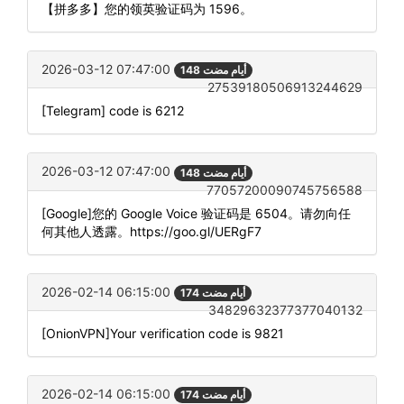
【拼多多】您的领英验证码为 1596。
2026-03-12 07:47:00
148 أيام مضت
27539180506913244629
[Telegram] code is 6212
2026-03-12 07:47:00
148 أيام مضت
77057200090745756588
[Google]您的 Google Voice 验证码是 6504。请勿向任
何其他人透露。https://goo.gl/UERgF7
2026-02-14 06:15:00
174 أيام مضت
34829632377377040132
[OnionVPN]Your verification code is 9821
2026-02-14 06:15:00
174 أيام مضت