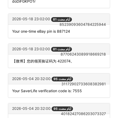
doDiFGKPO1r
2026-05-18 23:02:00
81 أيام مضت
85239093604784225944
Your one-time eBay pin is 887124
2026-05-18 23:02:00
81 أيام مضت
87706243089918669218
【微博】您的领英验证码为 422074。
2026-05-04 20:32:00
95 أيام مضت
31172902733608382981
Your SaverLife verification code is: 7555
2026-05-04 20:32:00
95 أيام مضت
40182427086203073327