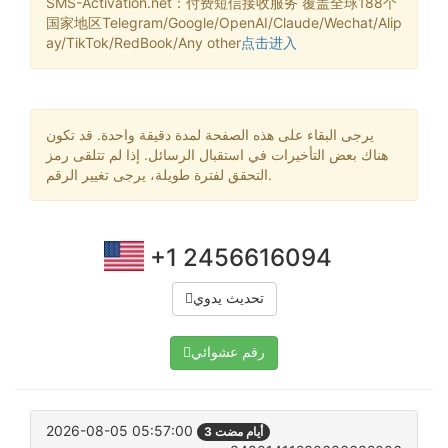
SMS-Activation.net：付费短信接收服务 覆盖全球188个
国家地区Telegram/Google/OpenAI/Claude/Wechat/Alip
ay/TikTok/RedBook/Any other
点击进入
يرجى البقاء على هذه الصفحة لمدة دقيقة واحدة. قد تكون
هناك بعض التأخيرات في استقبال الرسائل. إذا لم تتلقى رمز
التحقق لفترة طويلة، يرجى تغيير الرقم.
+1 2456616094
تحديث يدوي
رقم عشوائي
2026-08-05 05:57:00
3 أيام مضت