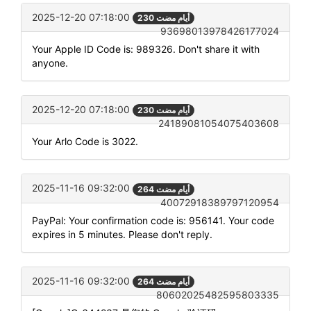
2025-12-20 07:18:00
230 أيام مضت
93698013978426177024
Your Apple ID Code is: 989326. Don't share it with
anyone.
2025-12-20 07:18:00
230 أيام مضت
24189081054075403608
Your Arlo Code is 3022.
2025-11-16 09:32:00
264 أيام مضت
40072918389797120954
PayPal: Your confirmation code is: 956141. Your code
expires in 5 minutes. Please don't reply.
2025-11-16 09:32:00
264 أيام مضت
80602025482595803335