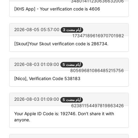
34801411230636632006
[XHS App] - Your verification code is 4606
2026-08-05 05:57:00
3 أيام مضت
17347189616970701982
[Skout]Your Skout verification code is 286734.
2026-08-03 01:09:00
5 أيام مضت
80569681086485215756
[Nico], Verification Code 538183
2026-08-03 01:09:00
5 أيام مضت
62381154497819863426
Your Apple ID Code is: 192746. Don't share it with
anyone.