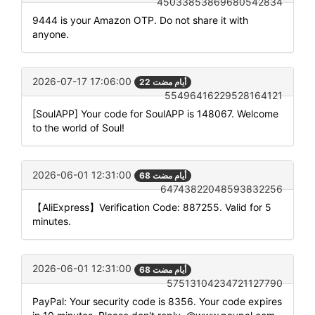
45033853869680542834
9444 is your Amazon OTP. Do not share it with
anyone.
2026-07-17 17:06:00
22 أيام مضت
55496416229528164121
[SoulAPP] Your code for SoulAPP is 148067. Welcome
to the world of Soul!
2026-06-01 12:31:00
68 أيام مضت
64743822048593832256
【AliExpress】Verification Code: 887255. Valid for 5
minutes.
2026-06-01 12:31:00
68 أيام مضت
57513104234721127790
PayPal: Your security code is 8356. Your code expires