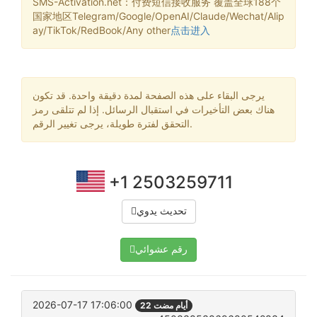
SMS-Activation.net：付费短信接收服务 覆盖全球188个
国家地区Telegram/Google/OpenAI/Claude/Wechat/Alip
ay/TikTok/RedBook/Any other
点击进入
يرجى البقاء على هذه الصفحة لمدة دقيقة واحدة. قد تكون
هناك بعض التأخيرات في استقبال الرسائل. إذا لم تتلقى رمز
التحقق لفترة طويلة، يرجى تغيير الرقم.
+1 2503259711
تحديث يدوي
رقم عشوائي
2026-07-17 17:06:00
22 أيام مضت