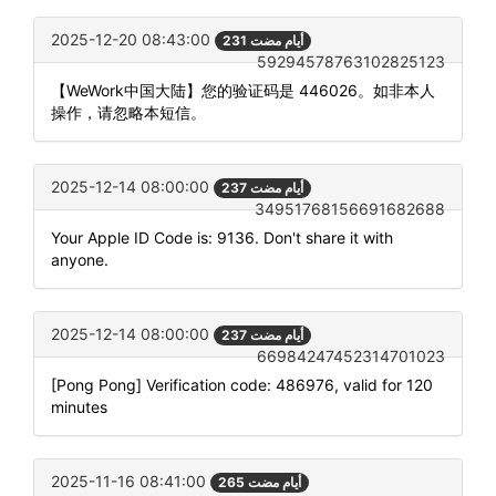
2025-12-20 08:43:00
231 أيام مضت
59294578763102825123
【WeWork中国大陆】您的验证码是 446026。如非本人
操作，请忽略本短信。
2025-12-14 08:00:00
237 أيام مضت
34951768156691682688
Your Apple ID Code is: 9136. Don't share it with
anyone.
2025-12-14 08:00:00
237 أيام مضت
66984247452314701023
[Pong Pong] Verification code: 486976, valid for 120
minutes
2025-11-16 08:41:00
265 أيام مضت