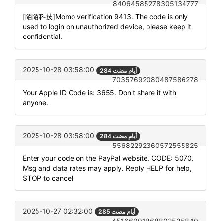
84064585278305134777
[陌陌科技]Momo verification 9413. The code is only
used to login on unauthorized device, please keep it
confidential.
2025-10-28 03:58:00
284 أيام مضت
70357692080487586278
Your Apple ID Code is: 3655. Don't share it with
anyone.
2025-10-28 03:58:00
284 أيام مضت
55682292360572555825
Enter your code on the PayPal website. CODE: 5070.
Msg and data rates may apply. Reply HELP for help,
STOP to cancel.
2025-10-27 02:32:00
285 أيام مضت
45166991868802535840