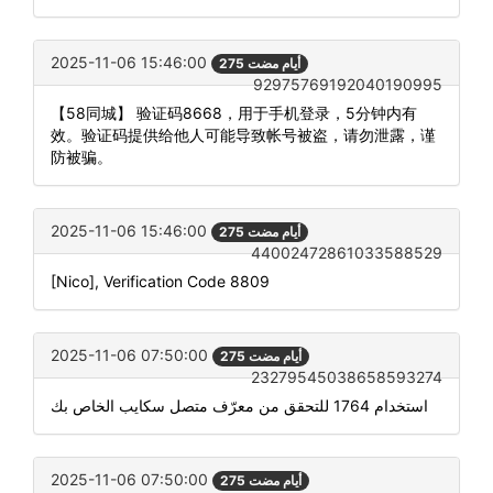
2025-11-06 15:46:00
275 أيام مضت
92975769192040190995
【58同城】 验证码8668，用于手机登录，5分钟内有
效。验证码提供给他人可能导致帐号被盗，请勿泄露，谨
防被骗。
2025-11-06 15:46:00
275 أيام مضت
44002472861033588529
[Nico], Verification Code 8809
2025-11-06 07:50:00
275 أيام مضت
23279545038658593274
استخدام 1764 للتحقق من معرّف متصل سكايب الخاص بك
2025-11-06 07:50:00
275 أيام مضت