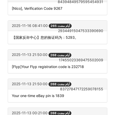
84394849579595454931
[Nico], Verification Code 9267
2025-11-16 08:41:00
265 أيام مضت
29344915047533390690
【国家反诈中心】您的验证码为：5293。
2025-11-13 21:50:00
268 أيام مضت
17455023369475502009
[Flyp]Your Flyp registration code is 232718
2025-11-13 21:50:00
268 أيام مضت
83727847172259078155
Your one-time eBay pin is 1839
2025-11-13 00:21:00
268 أيام مضت