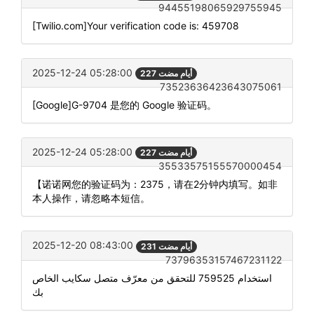
94455198065929755945
[Twilio.com]Your verification code is: 459708
2025-12-24 05:28:00
227 أيام مضت
73523636423643075061
[Google]G-9704 是您的 Google 验证码。
2025-12-24 05:28:00
227 أيام مضت
35533575155570000454
【诺诺网您的验证码为：2375，请在2分钟内填写。如非
本人操作，请忽略本短信。
2025-12-20 08:43:00
231 أيام مضت
73796353157467231122
استخدام 759525 للتحقق من معرّف متصل سكايب الخاص
بك