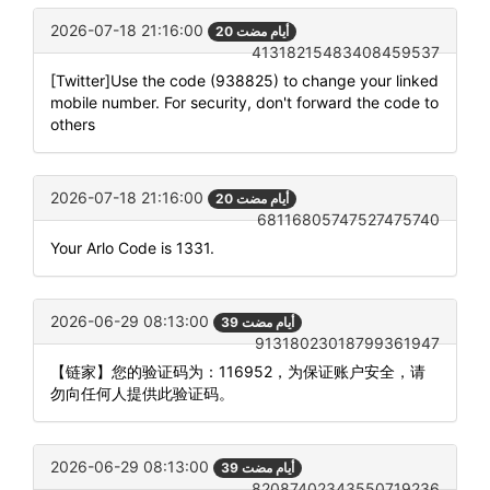
2026-07-18 21:16:00
20 أيام مضت
41318215483408459537
[Twitter]Use the code (938825) to change your linked
mobile number. For security, don't forward the code to
others
2026-07-18 21:16:00
20 أيام مضت
68116805747527475740
Your Arlo Code is 1331.
2026-06-29 08:13:00
39 أيام مضت
91318023018799361947
【链家】您的验证码为：116952，为保证账户安全，请
勿向任何人提供此验证码。
2026-06-29 08:13:00
39 أيام مضت
82087402343550719236