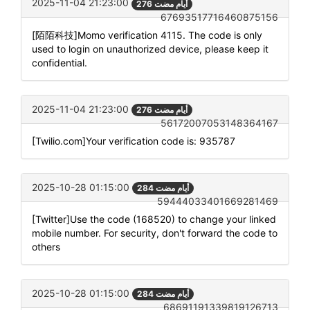
2025-11-04 21:23:00
276 أيام مضت
67693517716460875156
[陌陌科技]Momo verification 4115. The code is only
used to login on unauthorized device, please keep it
confidential.
2025-11-04 21:23:00
276 أيام مضت
56172007053148364167
[Twilio.com]Your verification code is: 935787
2025-10-28 01:15:00
284 أيام مضت
59444033401669281469
[Twitter]Use the code (168520) to change your linked
mobile number. For security, don't forward the code to
others
2025-10-28 01:15:00
284 أيام مضت
68691191339819126713