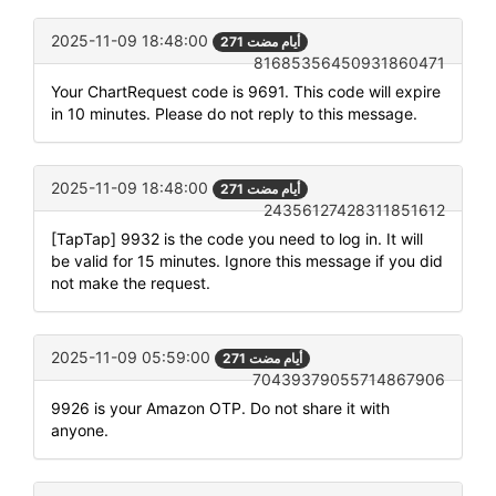
2025-11-09 18:48:00
271 أيام مضت
81685356450931860471
Your ChartRequest code is 9691. This code will expire
in 10 minutes. Please do not reply to this message.
2025-11-09 18:48:00
271 أيام مضت
24356127428311851612
[TapTap] 9932 is the code you need to log in. It will
be valid for 15 minutes. Ignore this message if you did
not make the request.
2025-11-09 05:59:00
271 أيام مضت
70439379055714867906
9926 is your Amazon OTP. Do not share it with
anyone.