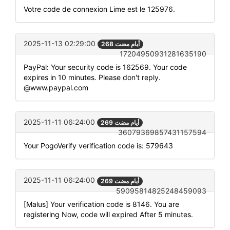
Votre code de connexion Lime est le 125976.
2025-11-13 02:29:00
268 أيام مضت
17204950931281635190
PayPal: Your security code is 162569. Your code
expires in 10 minutes. Please don't reply.
@www.paypal.com
2025-11-11 06:24:00
269 أيام مضت
36079369857431157594
Your PogoVerify verification code is: 579643
2025-11-11 06:24:00
269 أيام مضت
59095814825248459093
[Malus] Your verification code is 8146. You are
registering Now, code will expired After 5 minutes.