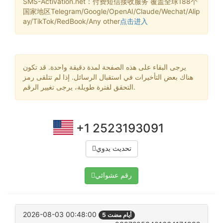
SMS-Activation.net：付费短信接收服务 覆盖全球188个
国家地区Telegram/Google/OpenAI/Claude/Wechat/Alip
ay/TikTok/RedBook/Any other
点击进入
يرجى البقاء على هذه الصفحة لمدة دقيقة واحدة. قد تكون
هناك بعض التأخيرات في استقبال الرسائل. إذا لم تتلقى رمز
التحقق لفترة طويلة، يرجى تغيير الرقم.
+1 2523193091
تحديث يدوي
رقم عشوائي
2026-08-03 00:48:00
5 أيام مضت