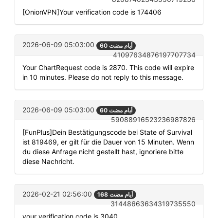
[OnionVPN]Your verification code is 174406
2026-06-09 05:03:00
60 أيام مضت
41097634876197707734
Your ChartRequest code is 2870. This code will expire
in 10 minutes. Please do not reply to this message.
2026-06-09 05:03:00
60 أيام مضت
59088916523236987826
[FunPlus]Dein Bestätigungscode bei State of Survival
ist 819469, er gilt für die Dauer von 15 Minuten. Wenn
du diese Anfrage nicht gestellt hast, ignoriere bitte
diese Nachricht.
2026-02-21 02:56:00
168 أيام مضت
31448663634319735550
your verification code is 3040