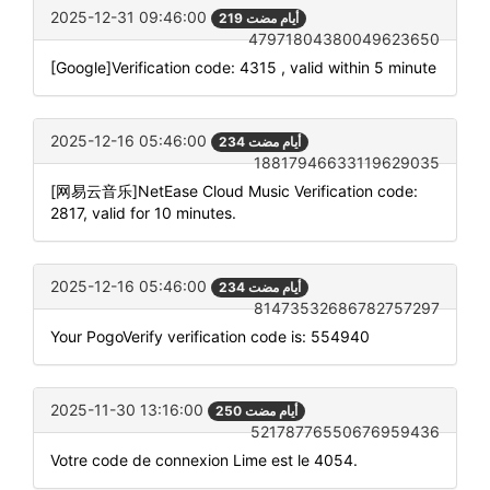
2025-12-31 09:46:00
219 أيام مضت
47971804380049623650
[Google]Verification code: 4315 , valid within 5 minute
2025-12-16 05:46:00
234 أيام مضت
18817946633119629035
[网易云音乐]NetEase Cloud Music Verification code:
2817, valid for 10 minutes.
2025-12-16 05:46:00
234 أيام مضت
81473532686782757297
Your PogoVerify verification code is: 554940
2025-11-30 13:16:00
250 أيام مضت
52178776550676959436
Votre code de connexion Lime est le 4054.