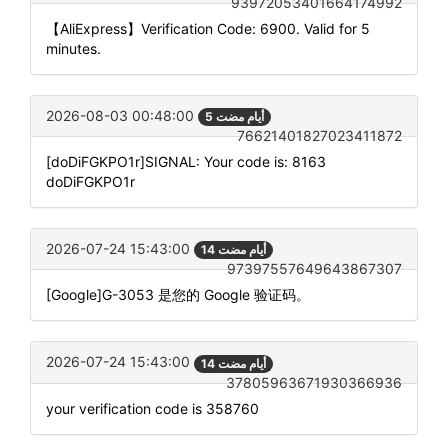
93972053401664174992
【AliExpress】Verification Code: 6900. Valid for 5
minutes.
2026-08-03 00:48:00
5 أيام مضت
76621401827023411872
[doDiFGKPO1r]SIGNAL: Your code is: 8163
doDiFGKPO1r
2026-07-24 15:43:00
14 أيام مضت
97397557649643867307
[Google]G-3053 是您的 Google 验证码。
2026-07-24 15:43:00
14 أيام مضت
37805963671930366936
your verification code is 358760