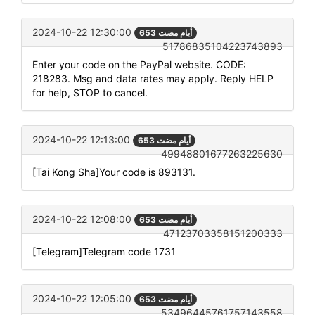
2024-10-22 12:30:00
653 أيام مضت
51786835104223743893
Enter your code on the PayPal website. CODE:
218283. Msg and data rates may apply. Reply HELP
for help, STOP to cancel.
2024-10-22 12:13:00
653 أيام مضت
49948801677263225630
[Tai Kong Sha]Your code is 893131.
2024-10-22 12:08:00
653 أيام مضت
47123703358151200333
[Telegram]Telegram code 1731
2024-10-22 12:05:00
653 أيام مضت
53496445761757143558