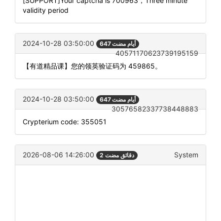
[SUPPORT]Your captcha is 700963，Three minute
validity period
2024-10-28 03:50:00
647 أيام مضت
40571170623739195159
【有道精品课】您的领英验证码为 459865。
2024-10-28 03:50:00
647 أيام مضت
30576582337738448883
Crypterium code: 355051
2026-08-06 14:26:00
System
2 دقائق مضت