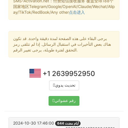
SMS-Activation.net：付费短信接收服务 覆盖全球188个
国家地区Telegram/Google/OpenAI/Claude/Wechat/Alip
ay/TikTok/RedBook/Any other
点击进入
يرجى البقاء على هذه الصفحة لمدة دقيقة واحدة. قد تكون
هناك بعض التأخيرات في استقبال الرسائل. إذا لم تتلقى رمز
التحقق لفترة طويلة، يرجى تغيير الرقم.
+1 2639952950
تحديث يدوي
رقم عشوائي
2024-10-30 17:46:00
644 أيام مضت