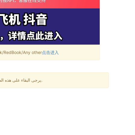
RedBook/Any other
点击进入
يرجى البقاء على هذه الصفحة لمدة دقيقة واحدة. قد تكون هناك بعض التأخيرات في استقبال الرسائل. إذا لم تتلقى رمز التحقق لفترة طويلة، يرجى تغيير الرقم.