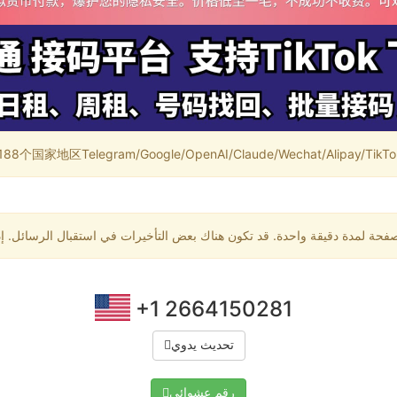
家地区Telegram/Google/OpenAI/Claude/Wechat/Alipay/TikTok/
+1 2664150281
تحديث يدوي
رقم عشوائي