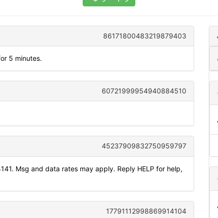
86171800483219879403
or 5 minutes.
60721999954940884510
45237909832750959797
141. Msg and data rates may apply. Reply HELP for help,
17791112998869914104