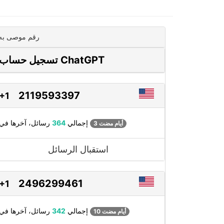
رقم موصى به
تسجيل حساب ChatGPT
2119593397
+1
رسائل، آخرها في
إجمالي
364
3 أيام مضت
استقبال الرسائل
2496299461
+1
رسائل، آخرها في
إجمالي
342
10 أيام مضت