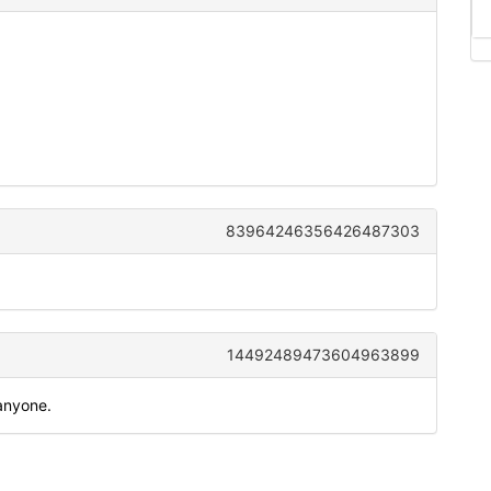
83964246356426487303
14492489473604963899
anyone.