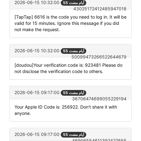
2026-06-15 10:32:00
55 أيام مضت
43025172412485947018
[TapTap] 6616 is the code you need to log in. It will be
valid for 15 minutes. Ignore this message if you did
not make the request.
2026-06-15 10:32:00
55 أيام مضت
50099473266522644679
[doudou]Your verification code is: 923481 Please do
not disclose the verification code to others.
2026-06-15 09:17:00
55 أيام مضت
36706474699055229194
Your Apple ID Code is: 256922. Don't share it with
anyone.
2026-06-15 09:17:00
55 أيام مضت
46906554611392427655