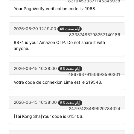
83194533377146346938
Your PogoVerify verification code is: 1968
2026-06-20 12:19:00
49 أيام مضت
83387486298252140186
8874 is your Amazon OTP. Do not share it with
anyone.
2026-06-15 10:38:00
55 أيام مضت
48676379150693590301
Votre code de connexion Lime est le 219543.
2026-06-15 10:38:00
55 أيام مضت
24797423489920784024
[Tai Kong Sha]Your code is 615106.