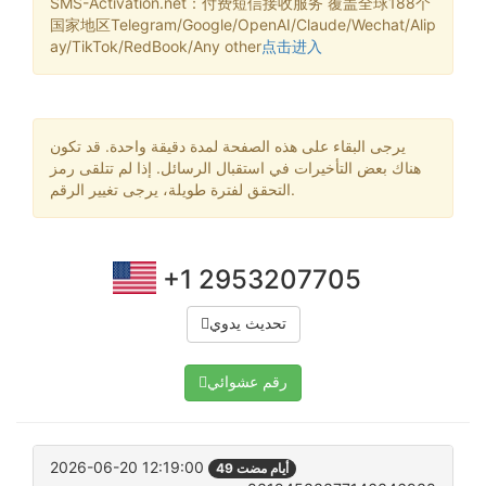
SMS-Activation.net：付费短信接收服务 覆盖全球188个
国家地区Telegram/Google/OpenAI/Claude/Wechat/Alip
ay/TikTok/RedBook/Any other
点击进入
يرجى البقاء على هذه الصفحة لمدة دقيقة واحدة. قد تكون
هناك بعض التأخيرات في استقبال الرسائل. إذا لم تتلقى رمز
التحقق لفترة طويلة، يرجى تغيير الرقم.
+1 2953207705
تحديث يدوي
رقم عشوائي
2026-06-20 12:19:00
49 أيام مضت