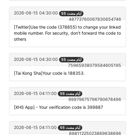
2026-06-15 04:30:00
55 أيام مضت
48773760067830654746
[Twitter]Use the code (378855) to change your linked
mobile number. For security, don't forward the code to
others
2026-06-15 04:30:00
55 أيام مضت
75965938079584605195
[Tai Kong Sha]Your code is 188353.
2026-06-15 04:11:00
55 أيام مضت
99979675796790678496
[XHS App] - Your verification code is 399887
2026-06-15 04:11:00
55 أيام مضت
89811225023869638696