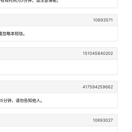
码有效时间为5分钟，请注意保密。
10693571
，请忽略本短信。
151045840202
417594259662
间5分钟，请勿告知他人。
10693027