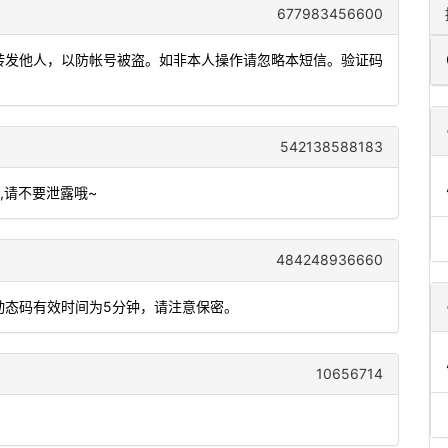
677983456600
或转发他人，以防帐号被盗。如非本人操作请忽略本短信。验证码
542138588183
钟,请不要泄露哦~
484248936660
，动态码有效时间为5分钟，请注意保密。
10656714