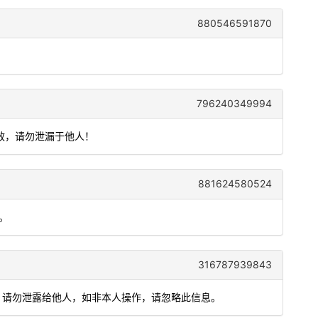
880546591870
796240349994
有效，请勿泄漏于他人！
881624580524
2。
316787939843
)，请勿泄露给他人，如非本人操作，请忽略此信息。