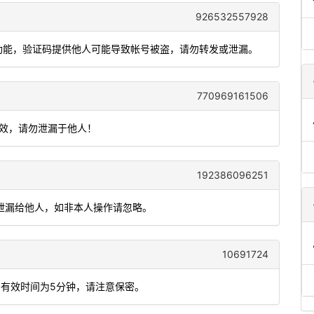
926532557928
录功能，验证码提供他人可能导致帐号被盗，请勿转发或泄漏。
770969161506
有效，请勿泄漏于他人！
192386096251
钟，勿泄漏给他人，如非本人操作请忽略。
10691724
码有效时间为5分钟，请注意保密。