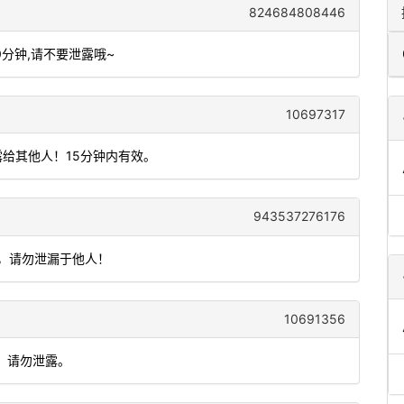
824684808446
0分钟,请不要泄露哦~
10697317
露给其他人！15分钟内有效。
943537276176
效，请勿泄漏于他人！
10691356
，请勿泄露。