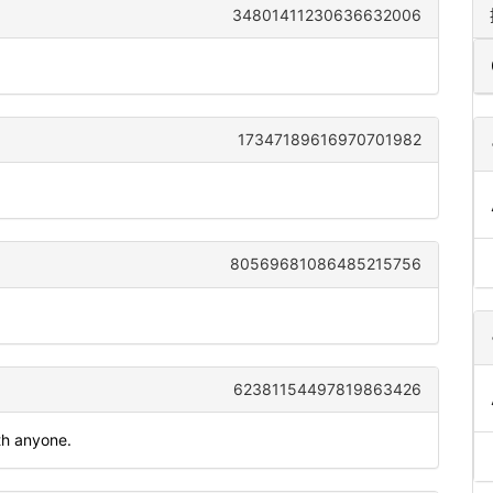
34801411230636632006
17347189616970701982
80569681086485215756
62381154497819863426
th anyone.