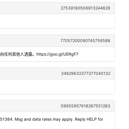
27539180506913244629
77057200090745756588
勿向任何其他人透露。https://goo.gl/UERgF7
34829632377377040132
59955957618267551283
151384. Msg and data rates may apply. Reply HELP for