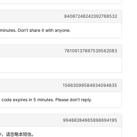
84087248242392768532
 minutes. Don't share it with anyone.
78106137897539562083
15663099584934094835
 code expires in 5 minutes. Please don't reply.
99488284665898694195
操作，请忽略本短信。