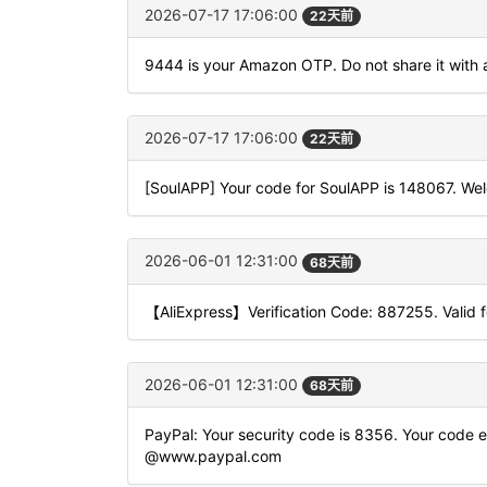
2026-07-17 17:06:00
22天前
9444 is your Amazon OTP. Do not share it with
2026-07-17 17:06:00
22天前
[SoulAPP] Your code for SoulAPP is 148067. Wel
2026-06-01 12:31:00
68天前
【AliExpress】Verification Code: 887255. Valid f
2026-06-01 12:31:00
68天前
PayPal: Your security code is 8356. Your code ex
@www.paypal.com