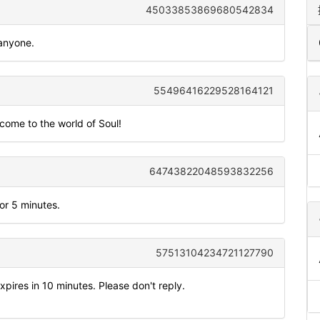
45033853869680542834
 anyone.
55496416229528164121
come to the world of Soul!
64743822048593832256
or 5 minutes.
57513104234721127790
pires in 10 minutes. Please don't reply.