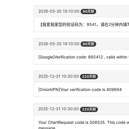
2026-05-20 19:10:00
80天前
【我爱我家您的验证码为：9541，请在2分钟内
2026-05-20 19:10:00
80天前
[Google]Verification code: 665412 , valid within
2025-12-31 10:30:00
220天前
[OnionVPN]Your verification code is 409694
2025-12-31 10:30:00
220天前
Your ChartRequest code is 506525. This code will
message.