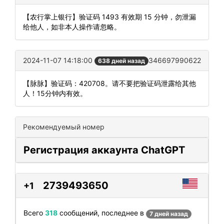
【农行掌上银行】验证码 1493 有效期 15 分钟，勿泄漏
给他人，如非本人操作请忽略。
2024-11-07 14:18:00
346697990622
638 дней назад
【脉脉】验证码：420708。请不要把验证码泄露给其他
人！15分钟内有效。
Рекомендуемый номер
Регистрация аккаунта ChatGPT
2739493650
+1
Всего
318
сообщений, последнее в
7 дней назад