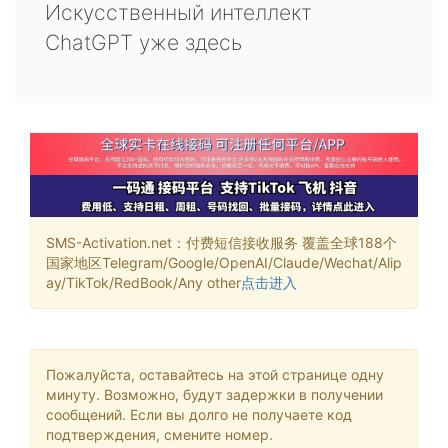
Искусственный интеллект
ChatGPT уже здесь
SMS-Activation.net：付费短信接收服务 覆盖全球188个
国家地区Telegram/Google/OpenAI/Claude/Wechat/Alip
ay/TikTok/RedBook/Any other
点击进入
Пожалуйста, оставайтесь на этой странице одну
минуту. Возможно, будут задержки в получении
сообщений. Если вы долго не получаете код
подтверждения, смените номер.