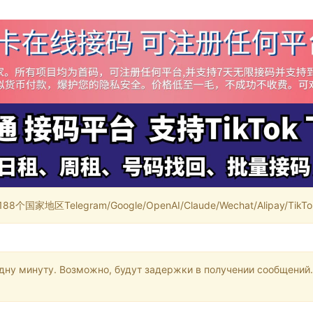
家地区Telegram/Google/OpenAI/Claude/Wechat/Alipay/TikTok/
одну минуту. Возможно, будут задержки в получении сообщений.