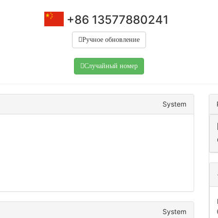
+86 13577880241
Ручное обновление
Случайный номер
System
System