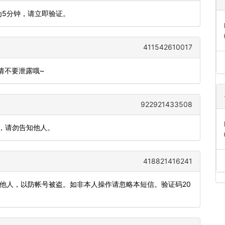
为5分钟，请立即验证。
411542610017
,请不要泄露哦~
922921433508
钟，请勿告知他人。
418821416241
发他人，以防帐号被盗。如非本人操作请忽略本短信。验证码20