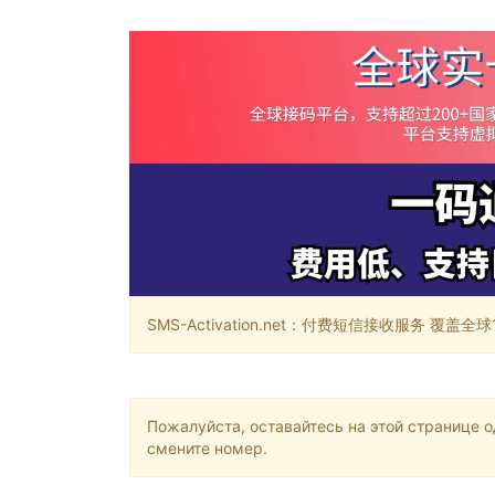
SMS-Activation.net：付费短信接收服务 覆盖全球188个国
Пожалуйста, оставайтесь на этой странице 
смените номер.