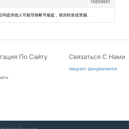
10659661
，验证码提供他人可能导致帐号被盗，请勿转发或泄漏。
гация По Сайту
Связаться С Нами
telegram: @angleamerkel
я
айта