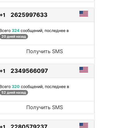
2625997633
+1
Всего
324
сообщений, последнее в
20 дней назад
Получить SMS
2349566097
+1
Всего
320
сообщений, последнее в
52 дней назад
Получить SMS
2280579237
+1