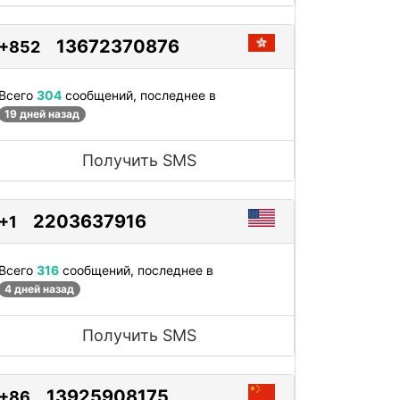
13672370876
+852
Всего
304
сообщений, последнее в
19 дней назад
Получить SMS
2203637916
+1
Всего
316
сообщений, последнее в
4 дней назад
Получить SMS
13925908175
+86