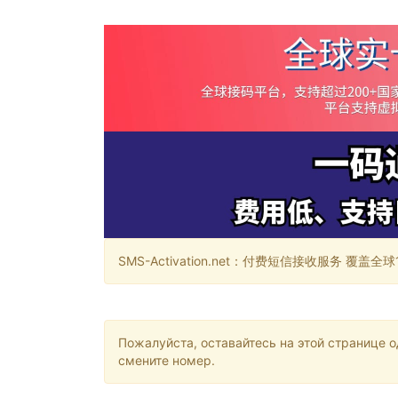
SMS-Activation.net：付费短信接收服务 覆盖全球188个国
Пожалуйста, оставайтесь на этой странице 
смените номер.