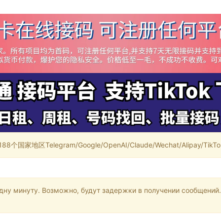
家地区Telegram/Google/OpenAI/Claude/Wechat/Alipay/TikTok/
одну минуту. Возможно, будут задержки в получении сообщений.