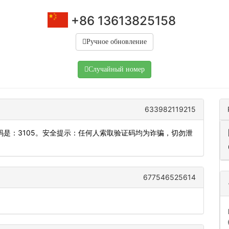
+86 13613825158
Ручное обновление
Случайный номер
633982119215
是：3105。安全提示：任何人索取验证码均为诈骗，切勿泄
677546525614