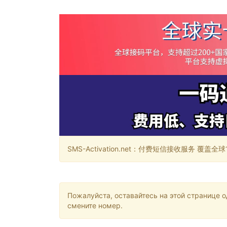
SMS-Activation.net：付费短信接收服务 覆盖全球188个国
Пожалуйста, оставайтесь на этой странице 
смените номер.