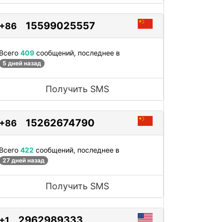
15599025557
+86
Всего
409
сообщений, последнее в
5 дней назад
Получить SMS
15262674790
+86
Всего
422
сообщений, последнее в
27 дней назад
Получить SMS
2962989333
+1