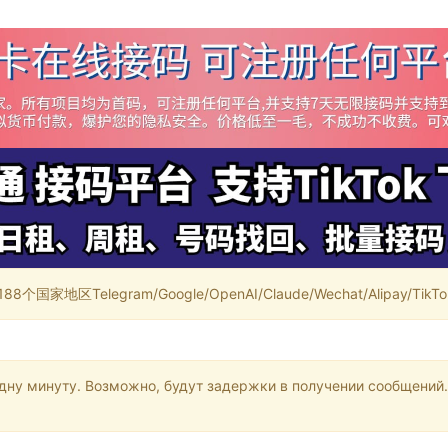
家地区Telegram/Google/OpenAI/Claude/Wechat/Alipay/TikTok/
одну минуту. Возможно, будут задержки в получении сообщений.