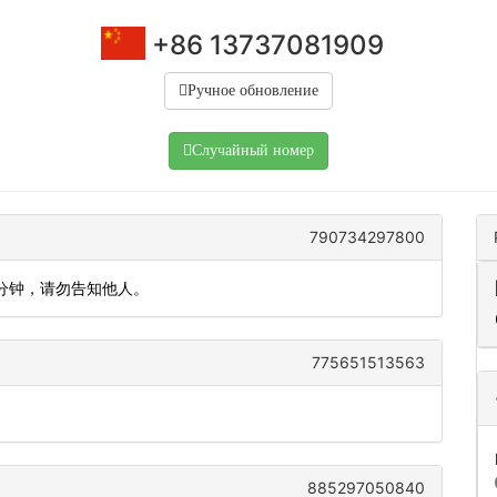
+86 13737081909
Ручное обновление
Случайный номер
790734297800
5分钟，请勿告知他人。
775651513563
885297050840