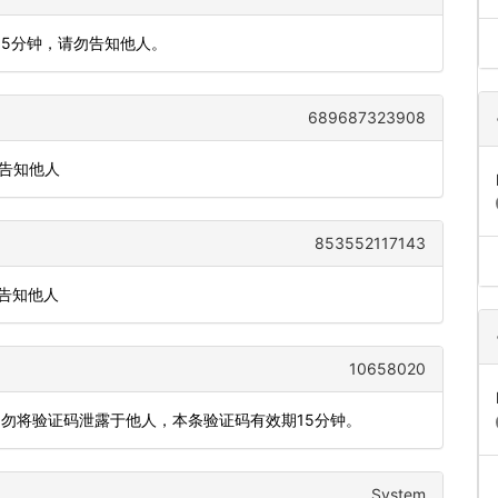
间5分钟，请勿告知他人。
689687323908
或告知他人
853552117143
或告知他人
10658020
切勿将验证码泄露于他人，本条验证码有效期15分钟。
System