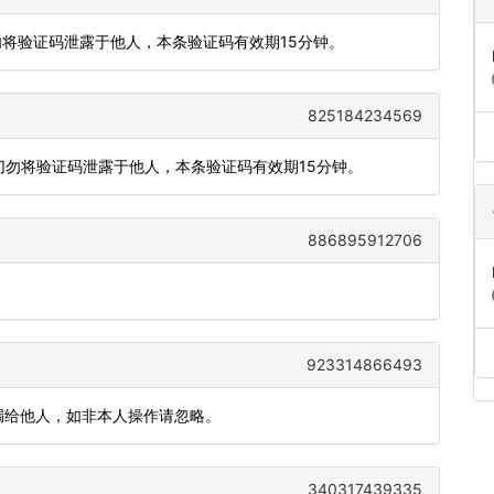
勿将验证码泄露于他人，本条验证码有效期15分钟。
825184234569
，切勿将验证码泄露于他人，本条验证码有效期15分钟。
886895912706
923314866493
勿泄漏给他人，如非本人操作请忽略。
340317439335