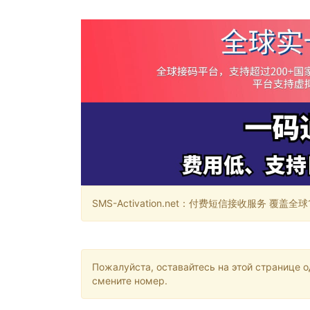
SMS-Activation.net：付费短信接收服务 覆盖全球188个国
Пожалуйста, оставайтесь на этой странице 
смените номер.