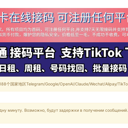
家地区Telegram/Google/OpenAI/Claude/Wechat/Alipay/TikTok/
одну минуту. Возможно, будут задержки в получении сообщений.