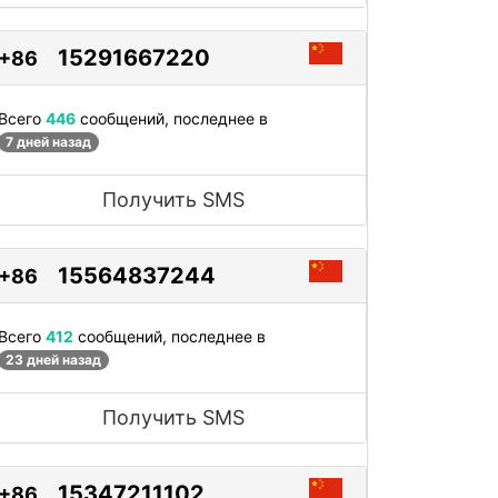
15291667220
+86
Всего
446
сообщений, последнее в
7 дней назад
Получить SMS
15564837244
+86
Всего
412
сообщений, последнее в
23 дней назад
Получить SMS
15347211102
+86