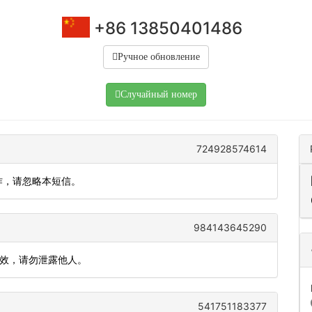
+86 13850401486
Ручное обновление
Случайный номер
724928574614
操作，请忽略本短信。
984143645290
有效，请勿泄露他人。
541751183377