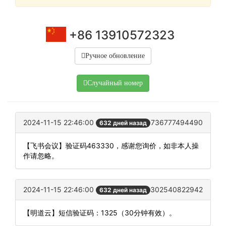
+86 13910572323
Ручное обновление
Случайный номер
2024-11-15 22:46:00
736777494490
632 дней назад
【飞书会议】验证码463330，感谢您询价，如非本人操
作请忽略。
2024-11-15 22:46:00
302540822942
632 дней назад
【明道云】短信验证码：1325（30分钟有效）。