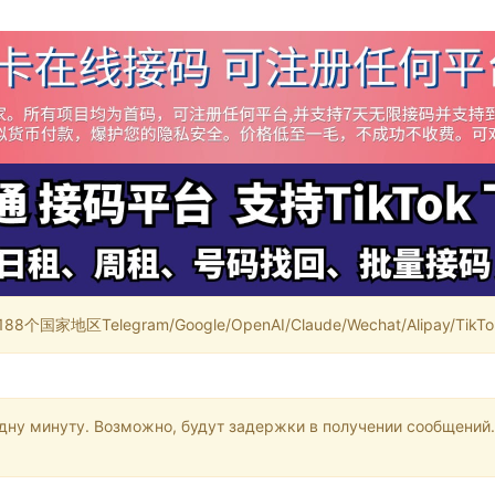
家地区Telegram/Google/OpenAI/Claude/Wechat/Alipay/TikTok/
одну минуту. Возможно, будут задержки в получении сообщений.