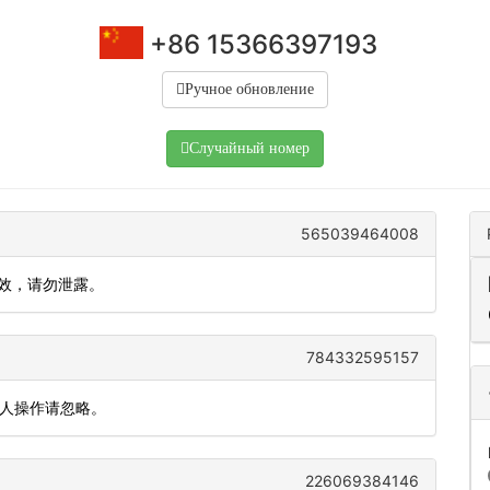
+86 15366397193
Ручное обновление
Случайный номер
565039464008
有效，请勿泄露。
784332595157
本人操作请忽略。
226069384146