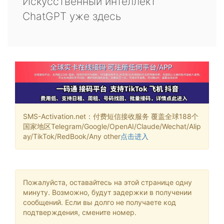
Искусственный интеллект
ChatGPT уже здесь
SMS-Activation.net：付费短信接收服务 覆盖全球188个
国家地区Telegram/Google/OpenAI/Claude/Wechat/Alip
ay/TikTok/RedBook/Any other
点击进入
Пожалуйста, оставайтесь на этой странице одну
минуту. Возможно, будут задержки в получении
сообщений. Если вы долго не получаете код
подтверждения, смените номер.