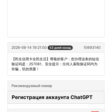
2026-06-14 19:21:00
10693140
53 дней назад
【民生信用卡全民生活】尊敬的客户：您办理业务的短信
验证码是：257081。安全提示：任何人索取验证码均为
诈骗，切勿泄露！
Рекомендуемый номер
Регистрация аккаунта ChatGPT