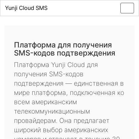
Yunji Cloud SMS
Toggl
navig
Платформа для получения
SMS-кодов подтверждения
Платформа Yunji Cloud для
получения SMS-кодов
подтверждения — единственная в
мире платформа, подключенная ко
всем американским
телекоммуникационным
провайдерам. Она предлагает
широкий выбор американских