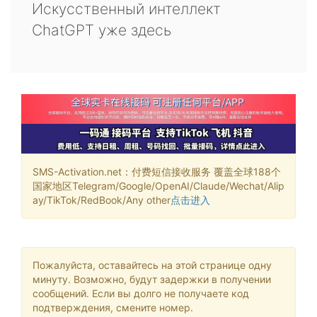
Искусственный интеллект
ChatGPT уже здесь
SMS-Activation.net：付费短信接收服务 覆盖全球188个
国家地区Telegram/Google/OpenAI/Claude/Wechat/Alip
ay/TikTok/RedBook/Any other
点击进入
Пожалуйста, оставайтесь на этой странице одну
минуту. Возможно, будут задержки в получении
сообщений. Если вы долго не получаете код
подтверждения, смените номер.