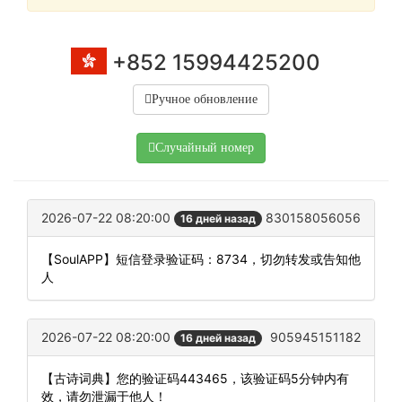
+852 15994425200
Ручное обновление
Случайный номер
2026-07-22 08:20:00
830158056056
16 дней назад
【SoulAPP】短信登录验证码：8734，切勿转发或告知他
人
2026-07-22 08:20:00
905945151182
16 дней назад
【古诗词典】您的验证码443465，该验证码5分钟内有
效，请勿泄漏于他人！