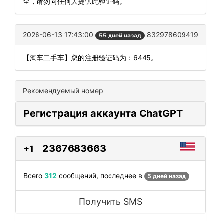
全，请勿向任何人提供此验证码。
2026-06-13 17:43:00
832978609419
55 дней назад
【淘车二手车】您的注册验证码为：6445。
Рекомендуемый номер
Регистрация аккаунта ChatGPT
2367683663
+1
Всего
312
сообщений, последнее в
5 дней назад
Получить SMS