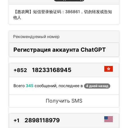
【惠农网】短信登录验证码：386861，切勿转发或告知
他人
Рекомендуемый номер
Регистрация аккаунта ChatGPT
18233168945
+852
Всего
345
сообщений, последнее в
4 дней назад
Получить SMS
2898118979
+1