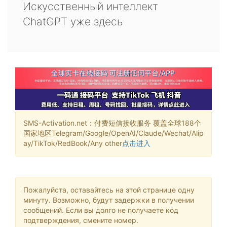
Искусственный интеллект
ChatGPT уже здесь
SMS-Activation.net：付费短信接收服务 覆盖全球188个
国家地区Telegram/Google/OpenAI/Claude/Wechat/Alip
ay/TikTok/RedBook/Any other
点击进入
Пожалуйста, оставайтесь на этой странице одну
минуту. Возможно, будут задержки в получении
сообщений. Если вы долго не получаете код
подтверждения, смените номер.