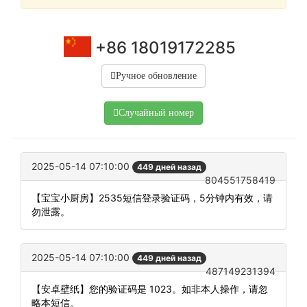
+86 18019172285
Ручное обновление
Случайный номер
2025-05-14 07:10:00
449 дней назад
804551758419
【宝宝小厨房】2535短信登录验证码，5分钟内有效，请
勿泄露。
2025-05-14 07:10:00
449 дней назад
487149231394
【安卓壁纸】您的验证码是 1023。如非本人操作，请忽
略本短信。