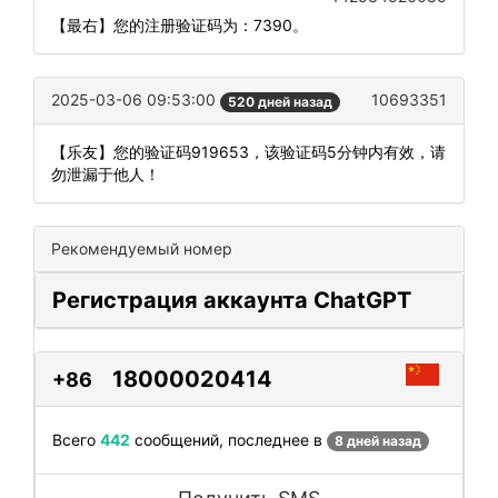
【最右】您的注册验证码为：7390。
2025-03-06 09:53:00
10693351
520 дней назад
【乐友】您的验证码919653，该验证码5分钟内有效，请
勿泄漏于他人！
Рекомендуемый номер
Регистрация аккаунта ChatGPT
18000020414
+86
Всего
442
сообщений, последнее в
8 дней назад