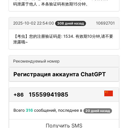
码泄露于他人，本条验证码有效期15分钟。
2025-10-02 22:54:00
10692701
308 дней назад
【考虫】您的注册验证码是: 1534. 有效期10分钟,请不要
泄露哦~
Рекомендуемый номер
Регистрация аккаунта ChatGPT
15559941985
+86
Всего
316
сообщений, последнее в
20 дней назад
Получить SMS