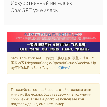
Искусственный интеллект
ChatGPT уже здесь
SMS-Activation.net：付费短信接收服务 覆盖全球188个
国家地区Telegram/Google/OpenAI/Claude/Wechat/Alip
ay/TikTok/RedBook/Any other
点击进入
Пожалуйста, оставайтесь на этой странице одну
минуту. Возможно, будут задержки в получении
сообщений. Если вы долго не получаете код
подтверждения, смените номер.