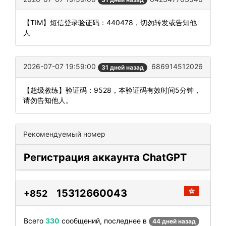
【TIM】短信登录验证码：440478，切勿转发或告知他
人
2026-07-07 19:59:00
686914512026
31 дней назад
【超级教练】验证码：9528，本验证码有效时间5分钟，
请勿告知他人。
Рекомендуемый номер
Регистрация аккаунта ChatGPT
15312660043
+852
Всего
330
сообщений, последнее в
44 дней назад