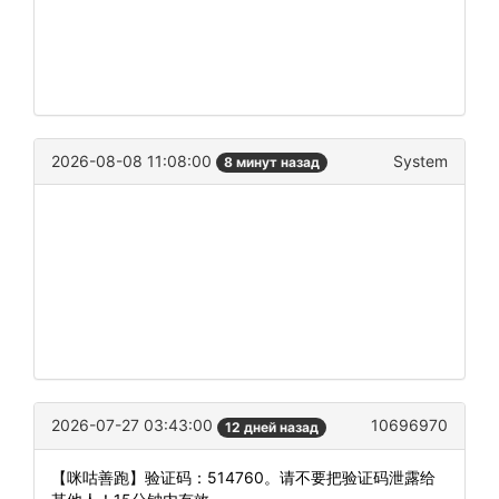
2026-08-08 11:08:00
System
8 минут назад
2026-07-27 03:43:00
10696970
12 дней назад
【咪咕善跑】验证码：514760。请不要把验证码泄露给