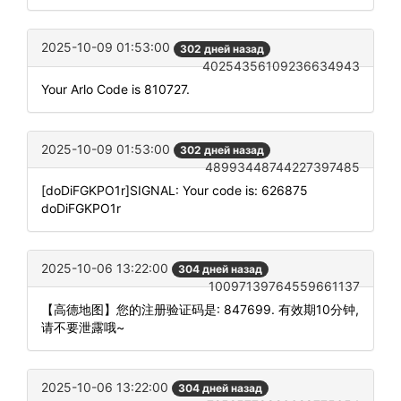
2025-10-09 01:53:00
302 дней назад
40254356109236634943
Your Arlo Code is 810727.
2025-10-09 01:53:00
302 дней назад
48993448744227397485
[doDiFGKPO1r]SIGNAL: Your code is: 626875
doDiFGKPO1r
2025-10-06 13:22:00
304 дней назад
10097139764559661137
【高德地图】您的注册验证码是: 847699. 有效期10分钟,
请不要泄露哦~
2025-10-06 13:22:00
304 дней назад