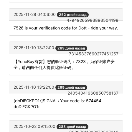
2025-11-28 04:06:00
252 дней назад
47949265983893504198
7526 is your verification code for Dott - ride your way.
2025-11-10 13:22:00
269 дней назад
73145837660277461257
【YohoBuy有货】您的验证码为：7323，为保证账户安
全，请勿向任何人提供此验证码。
2025-11-10 13:22:00
269 дней назад
24054041960850758167
[doDiFGKPO1r]SIGNAL: Your code is: 574454
doDiFGKPO1r
2025-10-22 09:15:00
288 дней назад