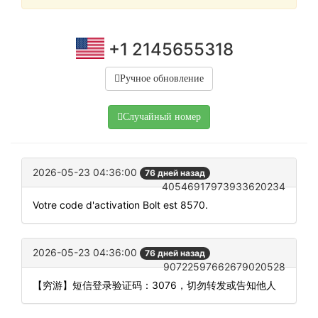
+1 2145655318
Ручное обновление
Случайный номер
2026-05-23 04:36:00
76 дней назад
40546917973933620234
Votre code d'activation Bolt est 8570.
2026-05-23 04:36:00
76 дней назад
90722597662679020528
【穷游】短信登录验证码：3076，切勿转发或告知他人