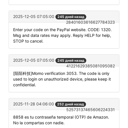
2025-12-05 07:05:00
245 дней назад
28401603616627784323
Enter your code on the PayPal website. CODE: 1320.
Msg and data rates may apply. Reply HELP for help,
STOP to cancel.
2025-12-05 07:05:00
245 дней назад
41221629385081095082
[陌陌科技]Momo verification 3053. The code is only
used to login on unauthorized device, please keep it
confidential.
2025-11-28 04:06:00
252 дней назад
52573137465606224331
8858 es tu contraseña temporal (OTP) de Amazon.
No la compartas con nadie.