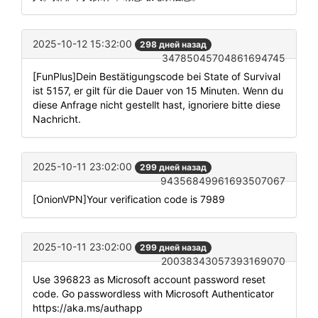
2025-10-12 15:32:00
298 дней назад
34785045704861694745
[FunPlus]Dein Bestätigungscode bei State of Survival
ist 5157, er gilt für die Dauer von 15 Minuten. Wenn du
diese Anfrage nicht gestellt hast, ignoriere bitte diese
Nachricht.
2025-10-11 23:02:00
299 дней назад
94356849961693507067
[OnionVPN]Your verification code is 7989
2025-10-11 23:02:00
299 дней назад
20038343057393169070
Use 396823 as Microsoft account password reset
code. Go passwordless with Microsoft Authenticator
https://aka.ms/authapp