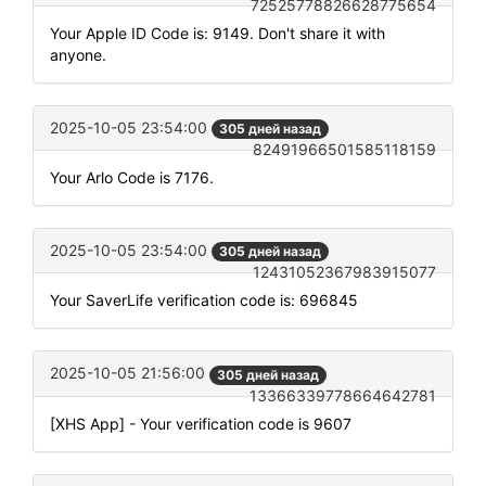
72525778826628775654
Your Apple ID Code is: 9149. Don't share it with
anyone.
2025-10-05 23:54:00
305 дней назад
82491966501585118159
Your Arlo Code is 7176.
2025-10-05 23:54:00
305 дней назад
12431052367983915077
Your SaverLife verification code is: 696845
2025-10-05 21:56:00
305 дней назад
13366339778664642781
[XHS App] - Your verification code is 9607