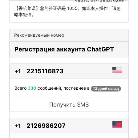
14801273171393270299
【香哈菜谱】您的验证码是 1055。如非本人操作，请忽
略本短信。
Рекомендуемый номер
Регистрация аккаунта ChatGPT
2215116873
+1
Всего
330
сообщений, последнее в
13 дней назад
Получить SMS
2126986207
+1