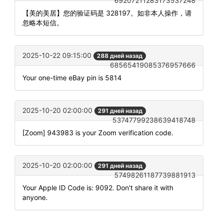
69207211283173537248
【美的美居】您的验证码是 328197。如非本人操作，请
忽略本短信。
2025-10-22 09:15:00
288 дней назад
68565419085376957666
Your one-time eBay pin is 5814
2025-10-20 02:00:00
291 дней назад
53747799238639418748
[Zoom] 943983 is your Zoom verification code.
2025-10-20 02:00:00
291 дней назад
57498261187739881913
Your Apple ID Code is: 9092. Don't share it with
anyone.