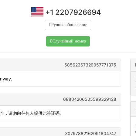
+1 2207926694
Ручное обновление
Случайный номер
58562367320057771375
ur way.
68804206505599329128
安全，请勿向任何人提供此验证码。
30797882162091804747