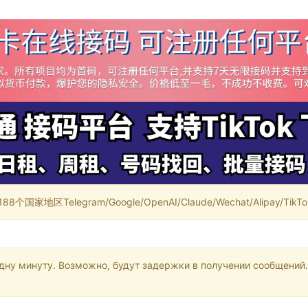
家地区Telegram/Google/OpenAI/Claude/Wechat/Alipay/TikTok/
одну минуту. Возможно, будут задержки в получении сообщений.