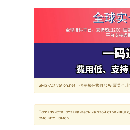
SMS-Activation.net：付费短信接收服务 覆盖全球188个国
Пожалуйста, оставайтесь на этой странице 
смените номер.