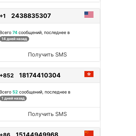
2438835307
+1
Всего
74
сообщений, последнее в
14 дней назад
Получить SMS
18174410304
+852
Всего
52
сообщений, последнее в
1 дней назад
Получить SMS
15144949968
+86