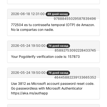
2026-06-18 12:31:00
49 дней назад
97888455029587839496
772504 es tu contraseña temporal (OTP) de Amazon.
No la compartas con nadie.
2026-05-24 19:50:00
74 дней назад
85892753092228433745
Your PogoVerify verification code is: 157873
2026-05-24 19:50:00
74 дней назад
46445882239133665352
Use 3812 as Microsoft account password reset code.
Go passwordless with Microsoft Authenticator
https://aka.ms/authapp