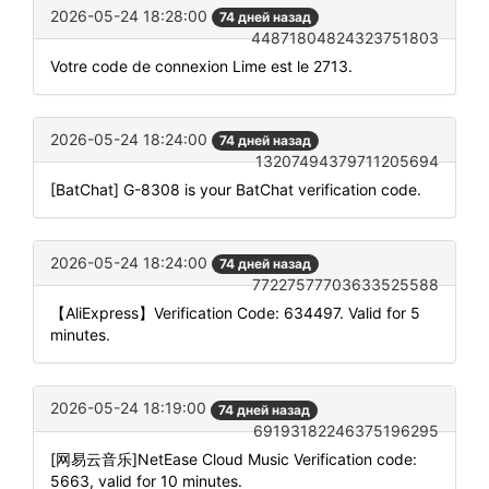
2026-05-24 18:28:00
74 дней назад
44871804824323751803
Votre code de connexion Lime est le 2713.
2026-05-24 18:24:00
74 дней назад
13207494379711205694
[BatChat] G-8308 is your BatChat verification code.
2026-05-24 18:24:00
74 дней назад
77227577703633525588
【AliExpress】Verification Code: 634497. Valid for 5
minutes.
2026-05-24 18:19:00
74 дней назад
69193182246375196295
[网易云音乐]NetEase Cloud Music Verification code:
5663, valid for 10 minutes.