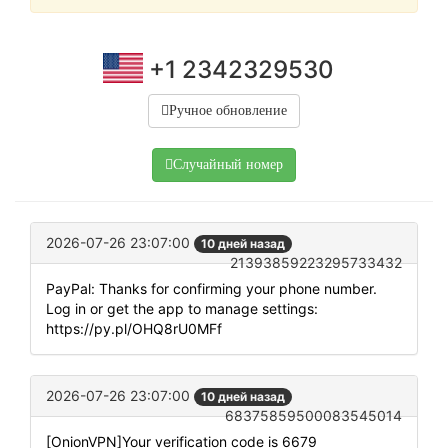
+1 2342329530
Ручное обновление
Случайный номер
2026-07-26 23:07:00
10 дней назад
21393859223295733432
PayPal: Thanks for confirming your phone number.
Log in or get the app to manage settings:
https://py.pl/OHQ8rU0MFf
2026-07-26 23:07:00
10 дней назад
68375859500083545014
[OnionVPN]Your verification code is 6679