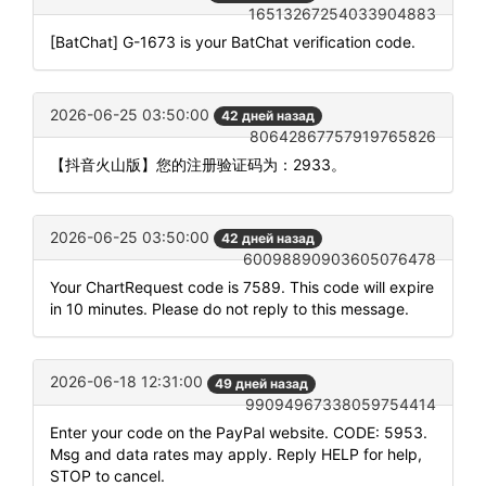
16513267254033904883
[BatChat] G-1673 is your BatChat verification code.
2026-06-25 03:50:00
42 дней назад
80642867757919765826
【抖音火山版】您的注册验证码为：2933。
2026-06-25 03:50:00
42 дней назад
60098890903605076478
Your ChartRequest code is 7589. This code will expire
in 10 minutes. Please do not reply to this message.
2026-06-18 12:31:00
49 дней назад
99094967338059754414
Enter your code on the PayPal website. CODE: 5953.
Msg and data rates may apply. Reply HELP for help,
STOP to cancel.