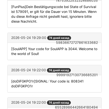
14753922532324686035
[FunPlus]Dein Bestätigungscode bei State of Survival
ist 579091, er gilt für die Dauer von 15 Minuten. Wenn
du diese Anfrage nicht gestellt hast, ignoriere bitte
diese Nachricht.
2026-05-24 19:29:00
74 дней назад
59836672727861633682
[SoulAPP] Your code for SoulAPP is 3044. Welcome to
the world of Soul!
2026-05-24 19:22:00
74 дней назад
99991927130736685201
[doDiFGKPO1r]SIGNAL: Your code is: 808341
doDiFGKPO1r
2026-05-24 19:22:00
74 дней назад
65528986442664180494