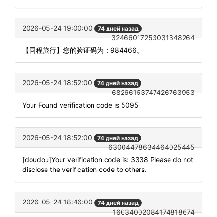
2026-05-24 19:00:00
74 дней назад
32466017253031348264
【同程旅行】您的验证码为：984466。
2026-05-24 18:52:00
74 дней назад
68266153747426763953
Your Found verification code is 5095
2026-05-24 18:52:00
74 дней назад
63004478634464025445
[doudou]Your verification code is: 3338 Please do not
disclose the verification code to others.
2026-05-24 18:46:00
74 дней назад
16034002084174818674