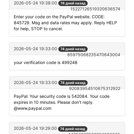
2026-05-24 19:38:00
74 дней назад
15227126519320636574
Enter your code on the PayPal website. CODE:
845729. Msg and data rates may apply. Reply HELP
for help, STOP to cancel.
2026-05-24 19:33:00
74 дней назад
85975068235470643004
your verification code is 499248
2026-05-24 19:33:00
74 дней назад
92083954510675312922
PayPal: Your security code is 542084. Your code
expires in 10 minutes. Please don't reply.
@www.paypal.com
2026-05-24 19:29:00
74 дней назад