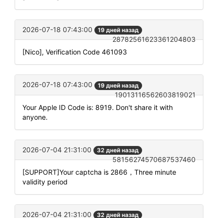
2026-07-18 07:43:00
19 дней назад
28782561623361204803
[Nico], Verification Code 461093
2026-07-18 07:43:00
19 дней назад
19013116562603819021
Your Apple ID Code is: 8919. Don't share it with
anyone.
2026-07-04 21:31:00
32 дней назад
58156274570687537460
[SUPPORT]Your captcha is 2866，Three minute
validity period
2026-07-04 21:31:00
32 дней назад