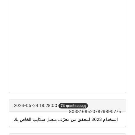
2026-05-24 18:28:00
74 дней назад
80381685207879890775
استخدام 3623 للتحقق من معرّف متصل سكايب الخاص بك