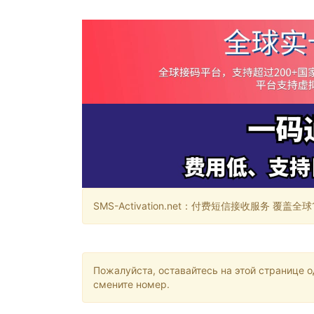
SMS-Activation.net：付费短信接收服务 覆盖全球188个国
Пожалуйста, оставайтесь на этой странице 
смените номер.