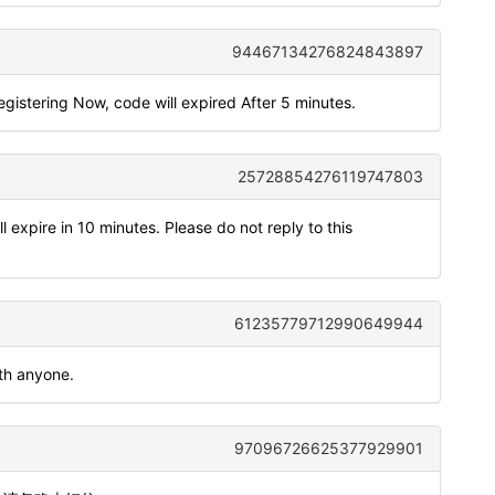
94467134276824843897
registering Now, code will expired After 5 minutes.
25728854276119747803
 expire in 10 minutes. Please do not reply to this
61235779712990649944
ith anyone.
97096726625377929901