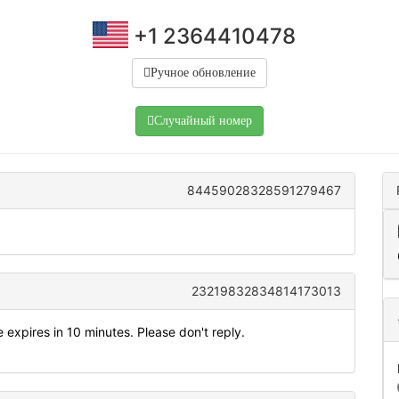
+1 2364410478
Ручное обновление
Случайный номер
84459028328591279467
23219832834814173013
expires in 10 minutes. Please don't reply.