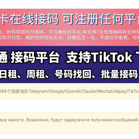
家地区Telegram/Google/OpenAI/Claude/Wechat/Alipay/TikTok/
одну минуту. Возможно, будут задержки в получении сообщений.