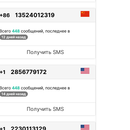
13524012319
+86
Всего
448
сообщений, последнее в
12 дней назад
Получить SMS
2856779172
+1
Всего
448
сообщений, последнее в
14 дней назад
Получить SMS
2230113129
+1