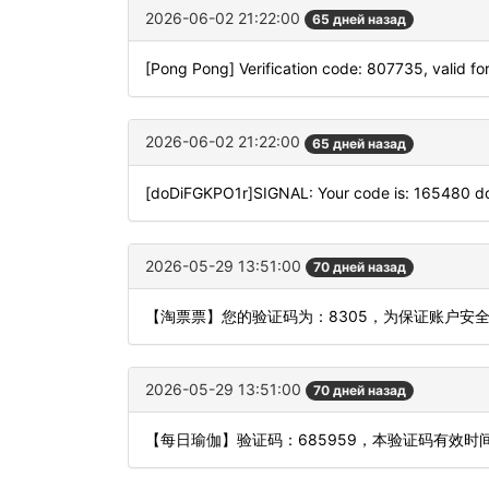
2026-06-02 21:22:00
65 дней назад
[Pong Pong] Verification code: 807735, valid fo
2026-06-02 21:22:00
65 дней назад
[doDiFGKPO1r]SIGNAL: Your code is: 165480 
2026-05-29 13:51:00
70 дней назад
【淘票票】您的验证码为：8305，为保证账户安
2026-05-29 13:51:00
70 дней назад
【每日瑜伽】验证码：685959，本验证码有效时