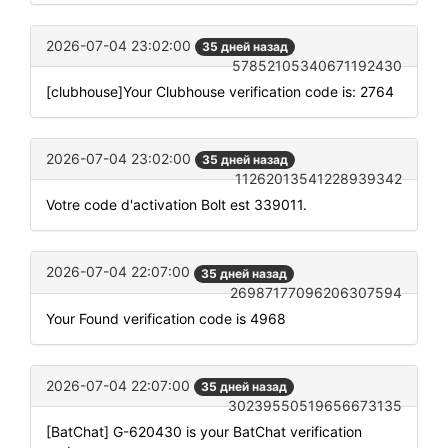
2026-07-04 23:02:00
35 дней назад
57852105340671192430
[clubhouse]Your Clubhouse verification code is: 2764
2026-07-04 23:02:00
35 дней назад
11262013541228939342
Votre code d'activation Bolt est 339011.
2026-07-04 22:07:00
35 дней назад
26987177096206307594
Your Found verification code is 4968
2026-07-04 22:07:00
35 дней назад
30239550519656673135
[BatChat] G-620430 is your BatChat verification