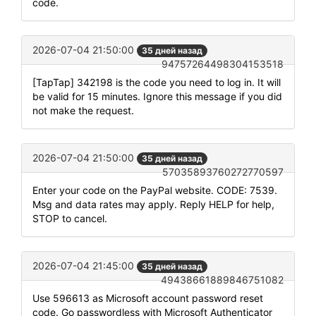
code.
2026-07-04 21:50:00
35 дней назад
94757264498304153518
[TapTap] 342198 is the code you need to log in. It will
be valid for 15 minutes. Ignore this message if you did
not make the request.
2026-07-04 21:50:00
35 дней назад
57035893760272770597
Enter your code on the PayPal website. CODE: 7539.
Msg and data rates may apply. Reply HELP for help,
STOP to cancel.
2026-07-04 21:45:00
35 дней назад
49438661889846751082
Use 596613 as Microsoft account password reset
code. Go passwordless with Microsoft Authenticator