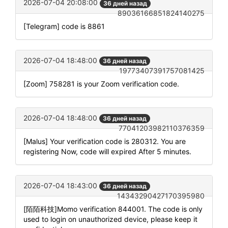
2026-07-04 20:08:00
36 дней назад
89036166851824140275
[Telegram] code is 8861
2026-07-04 18:48:00
36 дней назад
19773407391757081425
[Zoom] 758281 is your Zoom verification code.
2026-07-04 18:48:00
36 дней назад
77041203982110376359
[Malus] Your verification code is 280312. You are
registering Now, code will expired After 5 minutes.
2026-07-04 18:43:00
36 дней назад
14343290427170395980
[陌陌科技]Momo verification 844001. The code is only
used to login on unauthorized device, please keep it