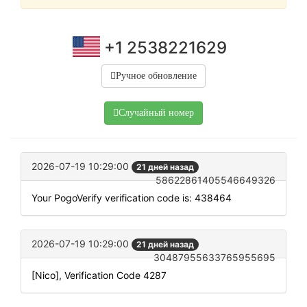
+1 2538221629
Ручное обновление
Случайный номер
2026-07-19 10:29:00
21 дней назад
58622861405546649326
Your PogoVerify verification code is: 438464
2026-07-19 10:29:00
21 дней назад
30487955633765955695
[Nico], Verification Code 4287