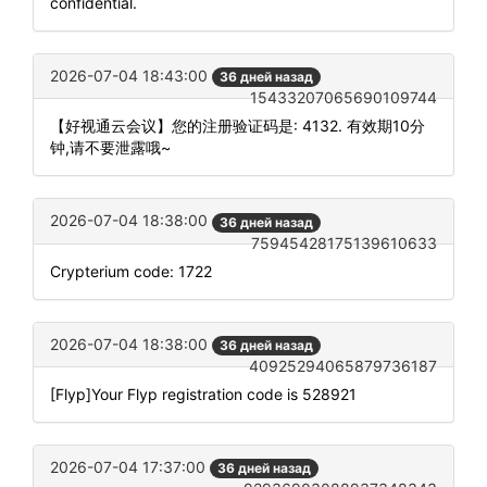
confidential.
2026-07-04 18:43:00
36 дней назад
15433207065690109744
【好视通云会议】您的注册验证码是: 4132. 有效期10分
钟,请不要泄露哦~
2026-07-04 18:38:00
36 дней назад
75945428175139610633
Crypterium code: 1722
2026-07-04 18:38:00
36 дней назад
40925294065879736187
[Flyp]Your Flyp registration code is 528921
2026-07-04 17:37:00
36 дней назад