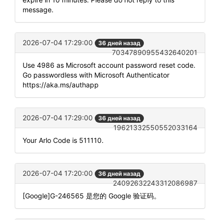
message.
2026-07-04 17:29:00
36 дней назад
70347890955432640201
Use 4986 as Microsoft account password reset code.
Go passwordless with Microsoft Authenticator
https://aka.ms/authapp
2026-07-04 17:29:00
36 дней назад
19621332550552033164
Your Arlo Code is 511110.
2026-07-04 17:20:00
36 дней назад
24092632243312086987
[Google]G-246565 是您的 Google 验证码。