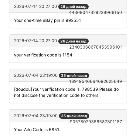
2026-07-14 20:27:00
26 дней назад
44368047329239966150
Your one-time eBay pin is 992551
2026-07-14 20:27:00
26 дней назад
23403068678453996101
your verification code is 1154
2026-07-04 23:19:00
35 дней назад
18919546664692625649
[doudou]Your verification code is: 798539 Please do
not disclose the verification code to others.
2026-07-04 23:19:00
35 дней назад
90578029366587301187
Your Arlo Code is 6851.