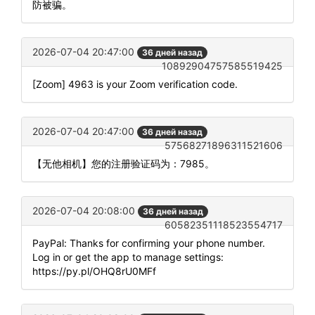
防被骗。
2026-07-04 20:47:00
36 дней назад
10892904757585519425
[Zoom] 4963 is your Zoom verification code.
2026-07-04 20:47:00
36 дней назад
57568271896311521606
【无他相机】您的注册验证码为：7985。
2026-07-04 20:08:00
36 дней назад
60582351118523554717
PayPal: Thanks for confirming your phone number.
Log in or get the app to manage settings:
https://py.pl/OHQ8rU0MFf