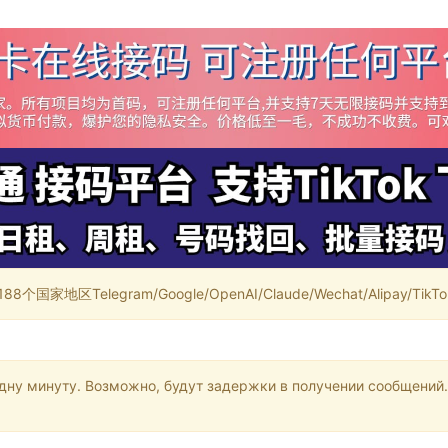
家地区Telegram/Google/OpenAI/Claude/Wechat/Alipay/TikTok/
одну минуту. Возможно, будут задержки в получении сообщений.