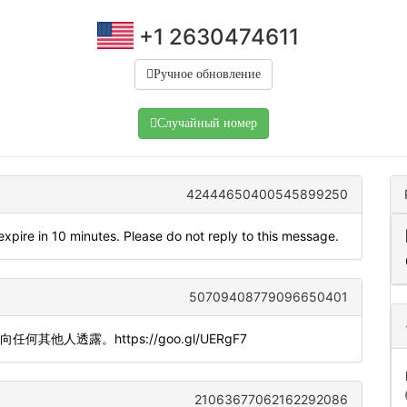
+1 2630474611
Ручное обновление
Случайный номер
42444650400545899250
xpire in 10 minutes. Please do not reply to this message.
50709408779096650401
勿向任何其他人透露。https://goo.gl/UERgF7
21063677062162292086