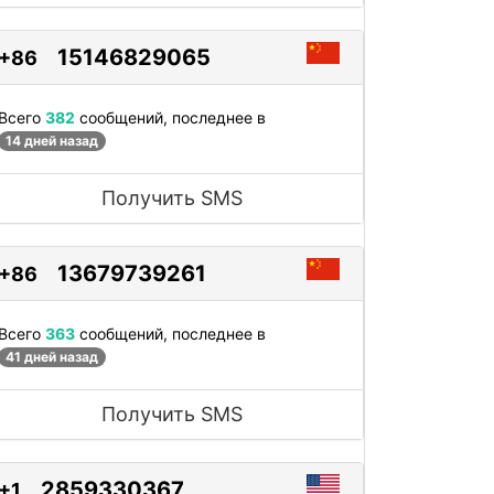
15146829065
+86
Всего
382
сообщений, последнее в
14 дней назад
Получить SMS
13679739261
+86
Всего
363
сообщений, последнее в
41 дней назад
Получить SMS
2859330367
+1