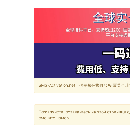
SMS-Activation.net：付费短信接收服务 覆盖全球188个国
Пожалуйста, оставайтесь на этой странице 
смените номер.