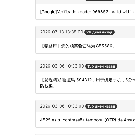
[Google]Verification code: 969852 , valid within
2026-07-13 13:38:00
26 дней назад
【猿题库】您的领英验证码为 855586。
2026-03-06 10:33:00
155 дней назад
【发现精彩 验证码 594312，用于绑定手机，
防被骗。
2026-03-06 10:33:00
155 дней назад
4525 es tu contraseña temporal (OTP) de Amaz