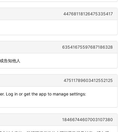
44768118126475335417
63541675597687186328
发或告知他人
47511789603412552125
r. Log in or get the app to manage settings:
18466744607003107380