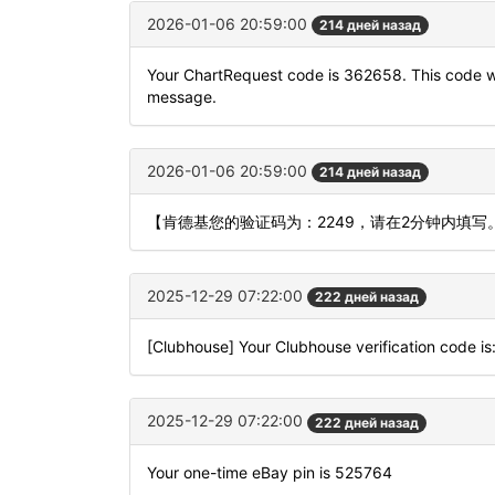
2026-01-06 20:59:00
214 дней назад
Your ChartRequest code is 362658. This code will
message.
2026-01-06 20:59:00
214 дней назад
【肯德基您的验证码为：2249，请在2分钟内填
2025-12-29 07:22:00
222 дней назад
[Clubhouse] Your Clubhouse verification code i
2025-12-29 07:22:00
222 дней назад
Your one-time eBay pin is 525764