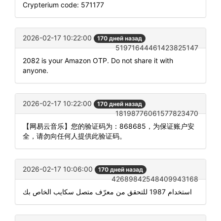
Crypterium code: 571177
2026-02-17 10:22:00
170 дней назад
51971644461423825147
2082 is your Amazon OTP. Do not share it with
anyone.
2026-02-17 10:22:00
170 дней назад
18198776061577823470
【网易云音乐】您的验证码为：868685，为保证账户安
全，请勿向任何人提供此验证码。
2026-02-17 10:06:00
170 дней назад
42689842548409943168
استخدام 1987 للتحقق من معرّف متصل سكايب الخاص بك