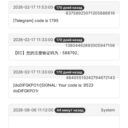
2026-02-17 11:53:00
170 дней назад
83758923071205886616
[Telegram] code is 1795
2026-02-17 11:33:00
170 дней назад
13804462892005947106
【EC】您的注册验证码为：588792。
2026-02-17 11:33:00
170 дней назад
48405519242794672143
[doDiFGKPO1r]SIGNAL: Your code is: 9523
doDiFGKPO1r
2026-08-06 11:12:00
System
44 минут назад