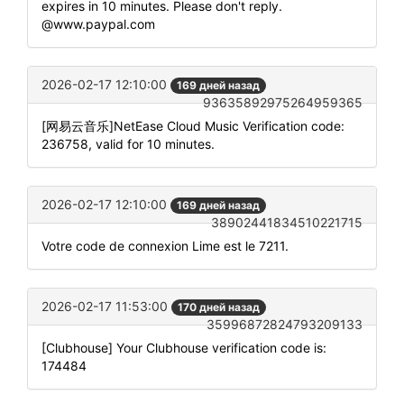
expires in 10 minutes. Please don't reply.
@www.paypal.com
2026-02-17 12:10:00
169 дней назад
93635892975264959365
[网易云音乐]NetEase Cloud Music Verification code:
236758, valid for 10 minutes.
2026-02-17 12:10:00
169 дней назад
38902441834510221715
Votre code de connexion Lime est le 7211.
2026-02-17 11:53:00
170 дней назад
35996872824793209133
[Clubhouse] Your Clubhouse verification code is:
174484