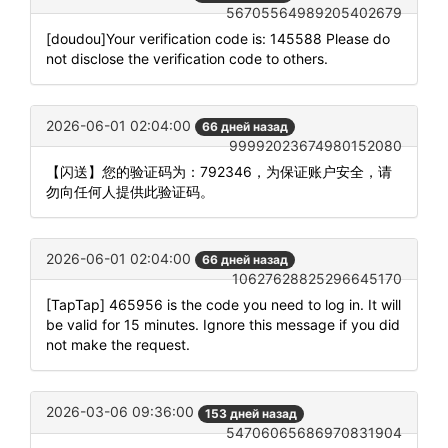
56705564989205402679
[doudou]Your verification code is: 145588 Please do
not disclose the verification code to others.
2026-06-01 02:04:00
66 дней назад
99992023674980152080
【闪送】您的验证码为：792346，为保证账户安全，请
勿向任何人提供此验证码。
2026-06-01 02:04:00
66 дней назад
10627628825296645170
[TapTap] 465956 is the code you need to log in. It will
be valid for 15 minutes. Ignore this message if you did
not make the request.
2026-03-06 09:36:00
153 дней назад
54706065686970831904