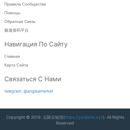
Правила Сообщества
Помощь
Обратная Связь
极速接码平台
Навигация По Сайту
Главная
Карта Сайта
Связаться С Нами
telegram: @angleamerkel
Copyright © 2019. 云际云短信(
https://yunjisms.xyz
). All Rights
Reserved