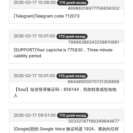
2026-02-17 10:06:00
170 дней назад
46988318977756656302
[Telegram]Telegram code 712073
2026-02-17 10:01:00
170 дней назад
79686286243239810981
[SUPPORT]Your captcha is 775830，Three minute
validity period
2026-02-17 10:01:00
170 дней назад
88448900070721206898
【Soul】短信登录验证码：856144，切勿转发或告知他
人
2026-02-17 09:51:00
170 дней назад
30332787188349844677
[Google]您的 Google Voice 验证码是 1924。请勿向任何