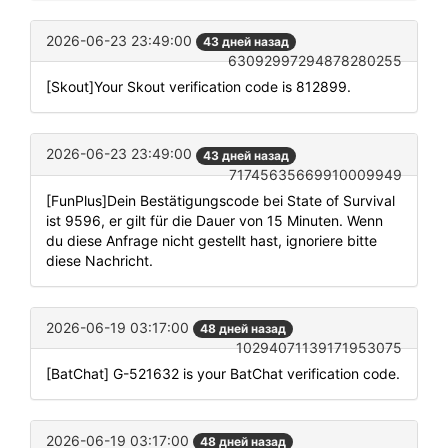
2026-06-23 23:49:00
43 дней назад
63092997294878280255
[Skout]Your Skout verification code is 812899.
2026-06-23 23:49:00
43 дней назад
71745635669910009949
[FunPlus]Dein Bestätigungscode bei State of Survival
ist 9596, er gilt für die Dauer von 15 Minuten. Wenn
du diese Anfrage nicht gestellt hast, ignoriere bitte
diese Nachricht.
2026-06-19 03:17:00
48 дней назад
10294071139171953075
[BatChat] G-521632 is your BatChat verification code.
2026-06-19 03:17:00
48 дней назад