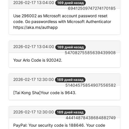
2026-02-17 13:04:00
169 дней назад
69412509747274170185
Use 296002 as Microsoft account password reset
code. Go passwordless with Microsoft Authenticator
https://aka.ms/authapp
2026-02-17 13:04:00
169 дней назад
54708275585639439908
Your Arlo Code is 920242.
2026-02-17 12:30:00
169 дней назад
51404575854907556582
[Tai Kong Sha]Your code is 9643.
2026-02-17 12:30:00
169 дней назад
44414878438684882749
PayPal: Your security code is 188646. Your code