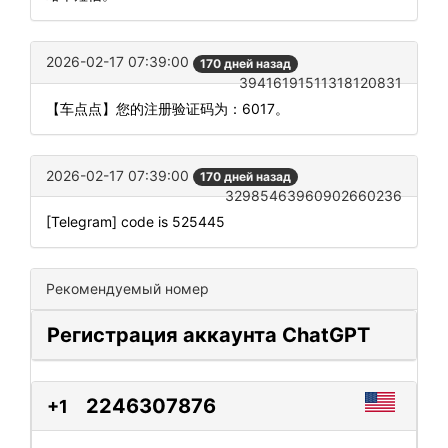
2026-02-17 07:39:00
170 дней назад
39416191511318120831
【车点点】您的注册验证码为：6017。
2026-02-17 07:39:00
170 дней назад
32985463960902660236
[Telegram] code is 525445
Рекомендуемый номер
Регистрация аккаунта ChatGPT
2246307876
+1