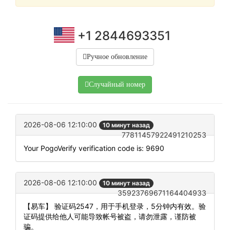
+1 2844693351
Ручное обновление
Случайный номер
2026-08-06 12:10:00
10 минут назад
77811457922491210253
Your PogoVerify verification code is: 9690
2026-08-06 12:10:00
10 минут назад
35923769671164404933
【易车】 验证码2547，用于手机登录，5分钟内有效。验
证码提供给他人可能导致帐号被盗，请勿泄露，谨防被
骗。