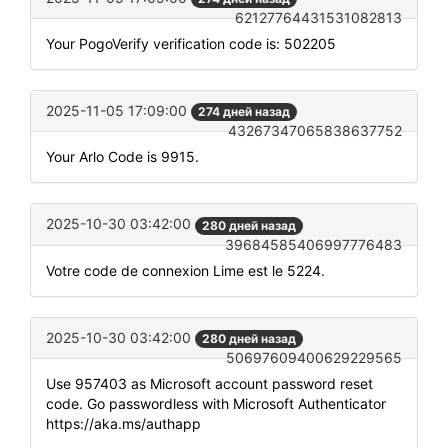
62127764431531082813
Your PogoVerify verification code is: 502205
2025-11-05 17:09:00
274 дней назад
43267347065838637752
Your Arlo Code is 9915.
2025-10-30 03:42:00
280 дней назад
39684585406997776483
Votre code de connexion Lime est le 5224.
2025-10-30 03:42:00
280 дней назад
50697609400629229565
Use 957403 as Microsoft account password reset
code. Go passwordless with Microsoft Authenticator
https://aka.ms/authapp