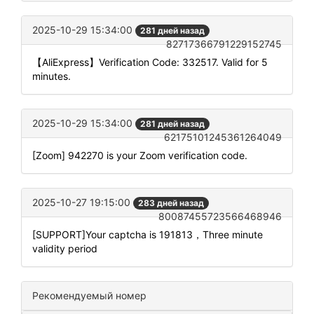
2025-10-29 15:34:00
281 дней назад
82717366791229152745
【AliExpress】Verification Code: 332517. Valid for 5
minutes.
2025-10-29 15:34:00
281 дней назад
62175101245361264049
[Zoom] 942270 is your Zoom verification code.
2025-10-27 19:15:00
283 дней назад
80087455723566468946
[SUPPORT]Your captcha is 191813，Three minute
validity period
Рекомендуемый номер