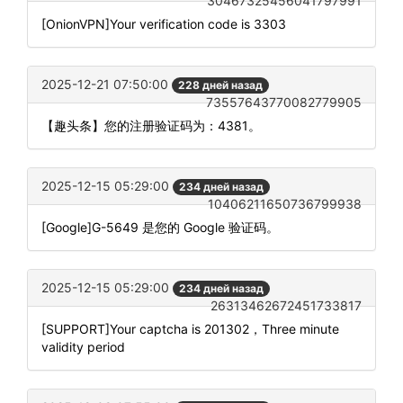
30467325456041797991
[OnionVPN]Your verification code is 3303
2025-12-21 07:50:00
228 дней назад
73557643770082779905
【趣头条】您的注册验证码为：4381。
2025-12-15 05:29:00
234 дней назад
10406211650736799938
[Google]G-5649 是您的 Google 验证码。
2025-12-15 05:29:00
234 дней назад
26313462672451733817
[SUPPORT]Your captcha is 201302，Three minute
validity period