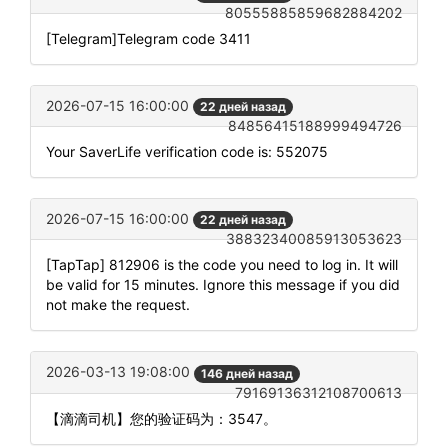
80555885859682884202
[Telegram]Telegram code 3411
2026-07-15 16:00:00
22 дней назад
84856415188999494726
Your SaverLife verification code is: 552075
2026-07-15 16:00:00
22 дней назад
38832340085913053623
[TapTap] 812906 is the code you need to log in. It will
be valid for 15 minutes. Ignore this message if you did
not make the request.
2026-03-13 19:08:00
146 дней назад
79169136312108700613
【滴滴司机】您的验证码为：3547。