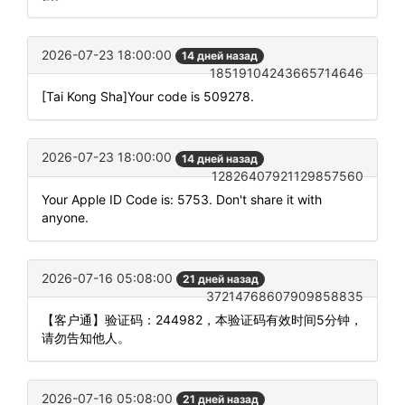
2026-07-23 18:00:00
14 дней назад
18519104243665714646
[Tai Kong Sha]Your code is 509278.
2026-07-23 18:00:00
14 дней назад
12826407921129857560
Your Apple ID Code is: 5753. Don't share it with
anyone.
2026-07-16 05:08:00
21 дней назад
37214768607909858835
【客户通】验证码：244982，本验证码有效时间5分钟，
请勿告知他人。
2026-07-16 05:08:00
21 дней назад