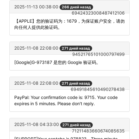
2025-11-13 00:38:00
266 дней назад
69424323008487412106
【APPLE】您的验证码为：1679，为保证账户安全，请勿
向任何人提供此验证码。
2025-11-08 22:08:00
271 дней назад
94521765101000797499
[Google]G-973187 是您的 Google 验证码。
2025-11-08 22:08:00
271 дней назад
69491845610490278438
PayPal: Your confirmation code is: 9715. Your code
expires in 5 minutes. Please don't reply.
2025-11-08 04:33:00
271 дней назад
71211483660674085635
[SUPPORT]Your captcha is 978823，Three minute