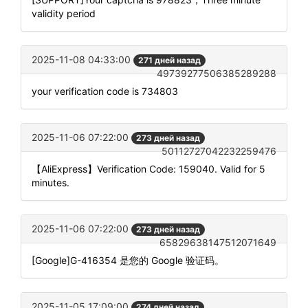
validity period
2025-11-08 04:33:00
271 дней назад
49739277506385289288
your verification code is 734803
2025-11-06 07:22:00
273 дней назад
50112727042232259476
【AliExpress】Verification Code: 159040. Valid for 5
minutes.
2025-11-06 07:22:00
273 дней назад
65829638147512071649
[Google]G-416354 是您的 Google 验证码。
2025-11-05 17:09:00
274 дней назад