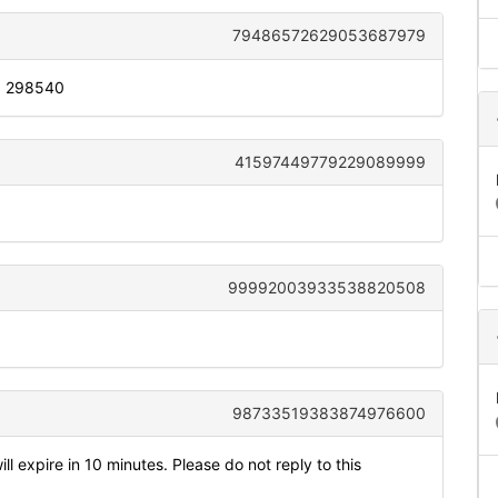
79486572629053687979
s: 298540
41597449779229089999
99992003933538820508
98733519383874976600
 expire in 10 minutes. Please do not reply to this