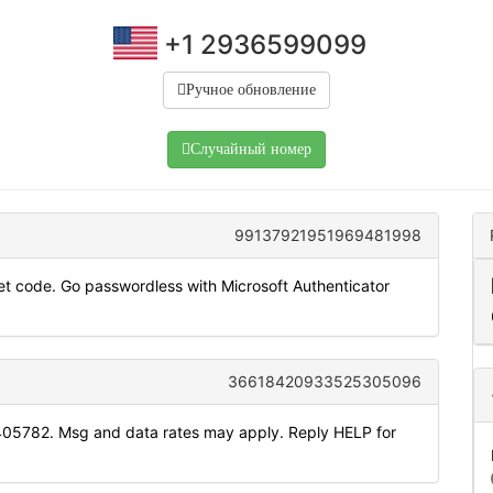
+1 2936599099
Ручное обновление
Случайный номер
99137921951969481998
t code. Go passwordless with Microsoft Authenticator
36618420933525305096
405782. Msg and data rates may apply. Reply HELP for