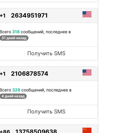
2634951971
+1
Всего
318
сообщений, последнее в
31 дней назад
Получить SMS
2106878574
+1
Всего
328
сообщений, последнее в
4 дней назад
Получить SMS
13758509638
+86