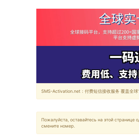
SMS-Activation.net：付费短信接收服务 覆盖全球188个国
Пожалуйста, оставайтесь на этой странице 
смените номер.