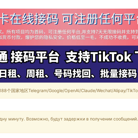
家地区Telegram/Google/OpenAI/Claude/Wechat/Alipay/TikTok/
одну минуту. Возможно, будут задержки в получении сообщений.