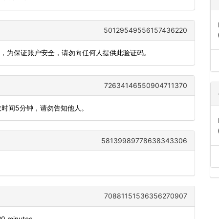
50129549556157436220
609，为保证账户安全，请勿向任何人提供此验证码。
72634146550904711370
效时间5分钟，请勿告知他人。
58139989778638343306
70881151536356270907
120 minutes