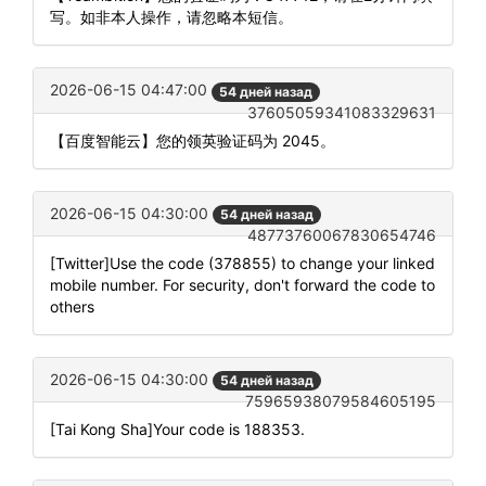
写。如非本人操作，请忽略本短信。
2026-06-15 04:47:00
54 дней назад
37605059341083329631
【百度智能云】您的领英验证码为 2045。
2026-06-15 04:30:00
54 дней назад
48773760067830654746
[Twitter]Use the code (378855) to change your linked
mobile number. For security, don't forward the code to
others
2026-06-15 04:30:00
54 дней назад
75965938079584605195
[Tai Kong Sha]Your code is 188353.