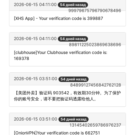
2026-06-15 04:11:00
54 дней назад
99979675796790678496
[XHS App] - Your verification code is 399887
2026-06-15 04:11:00
54 дней назад
89811225023869638696
[clubhouse]Your Clubhouse verification code is:
169378
2026-06-15 03:51:00
54 дней назад
84899127456842762128
【美团外卖】验证码 903542，有效期30分钟。为了保护
你的账号安全，请不要把验证码透露给他人。
2026-06-15 03:51:00
54 дней назад
13145402659786976237
[OnionVPN]Your verification code is 662751