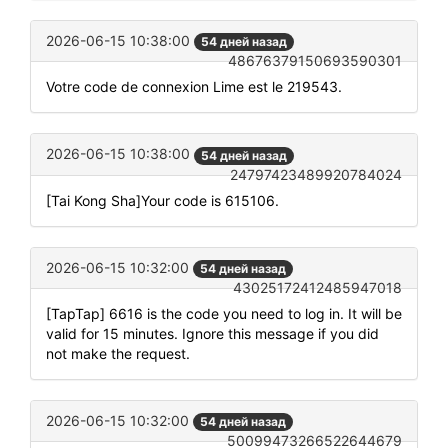
2026-06-15 10:38:00
54 дней назад
48676379150693590301
Votre code de connexion Lime est le 219543.
2026-06-15 10:38:00
54 дней назад
24797423489920784024
[Tai Kong Sha]Your code is 615106.
2026-06-15 10:32:00
54 дней назад
43025172412485947018
[TapTap] 6616 is the code you need to log in. It will be
valid for 15 minutes. Ignore this message if you did
not make the request.
2026-06-15 10:32:00
54 дней назад
50099473266522644679