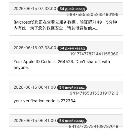
2026-06-15 07:33:00
54 дней назад
58975855505265190196
[Microsoft]您正在查看云服务数据，验证码7149，5分钟
内有效，为了您的数据安全，请勿泄露给他人。
2026-06-15 07:33:00
54 дней назад
19177477871441155360
Your Apple ID Code is: 264526. Don't share it with
anyone.
2026-06-15 06:41:00
54 дней назад
94147165315331917213
your verification code is 272334
2026-06-15 06:41:00
54 дней назад
84137725754109737019