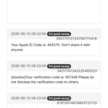
2026-06-15 06:32:00
54 дней назад
99017015724796770418
Your Apple ID Code is: 492575. Don't share it with
anyone.
2026-06-15 06:23:00
54 дней назад
24211181242325469232
[doudou]Your verification code is: 567249 Please do
not disclose the verification code to others.
2026-06-15 06:23:00
54 дней назад
87813574874863731122