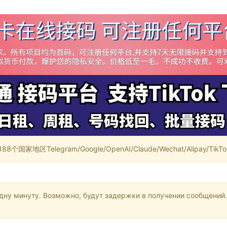
家地区Telegram/Google/OpenAI/Claude/Wechat/Alipay/TikTok/
одну минуту. Возможно, будут задержки в получении сообщений.