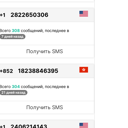
2822650306
+1
Всего
308
сообщений, последнее в
7 дней назад
Получить SMS
18238846395
+852
Всего
304
сообщений, последнее в
21 дней назад
Получить SMS
2406214143
+1