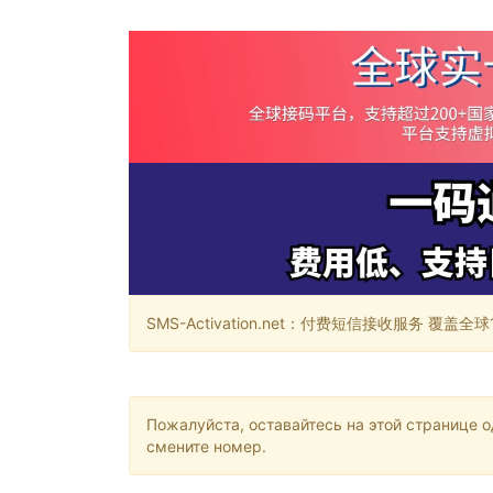
SMS-Activation.net：付费短信接收服务 覆盖全球188个国
Пожалуйста, оставайтесь на этой странице 
смените номер.