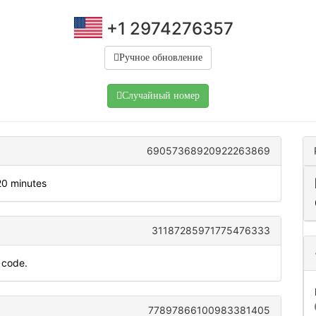
+1 2974276357
Ручное обновление
Случайный номер
69057368920922263869
120 minutes
31187285971775476333
 code.
77897866100983381405