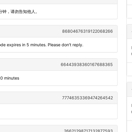
5分钟，请勿告知他人。
86804676319122068266
de expires in 5 minutes. Please don't reply.
66443938360167688365
20 minutes
77746353369474264542
26621298717132877593