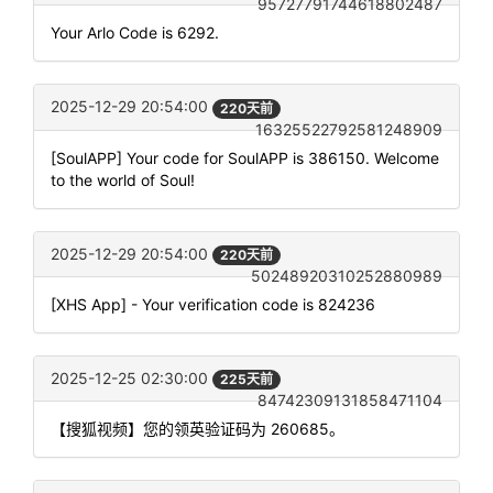
95727791744618802487
Your Arlo Code is 6292.
2025-12-29 20:54:00
220天前
16325522792581248909
[SoulAPP] Your code for SoulAPP is 386150. Welcome
to the world of Soul!
2025-12-29 20:54:00
220天前
50248920310252880989
[XHS App] - Your verification code is 824236
2025-12-25 02:30:00
225天前
84742309131858471104
【搜狐视频】您的领英验证码为 260685。