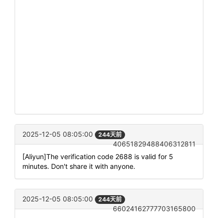
2025-12-05 08:05:00
244天前
40651829488406312811
[Aliyun]The verification code 2688 is valid for 5
minutes. Don't share it with anyone.
2025-12-05 08:05:00
244天前
66024162777703165800