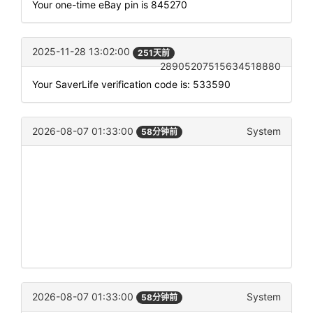
Your one-time eBay pin is 845270
2025-11-28 13:02:00
251天前
28905207515634518880
Your SaverLife verification code is: 533590
2026-08-07 01:33:00
System
58分钟前
2026-08-07 01:33:00
System
58分钟前