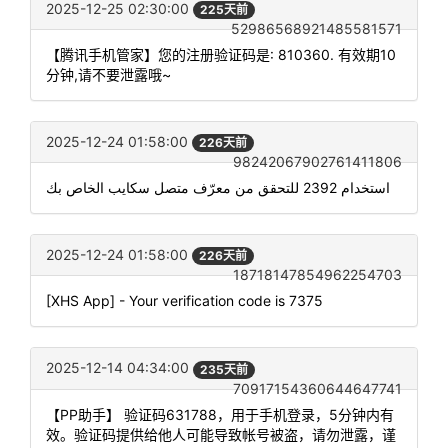
2025-12-25 02:30:00
225天前
52986568921485581571
【腾讯手机管家】您的注册验证码是: 810360. 有效期10
分钟,请不要泄露哦~
2025-12-24 01:58:00
226天前
98242067902761411806
استخدام 2392 للتحقق من معرّف متصل سكايب الخاص بك
2025-12-24 01:58:00
226天前
18718147854962254703
[XHS App] - Your verification code is 7375
2025-12-14 04:34:00
235天前
70917154360644647741
【PP助手】 验证码631788，用于手机登录，5分钟内有
效。验证码提供给他人可能导致帐号被盗，请勿泄露，谨