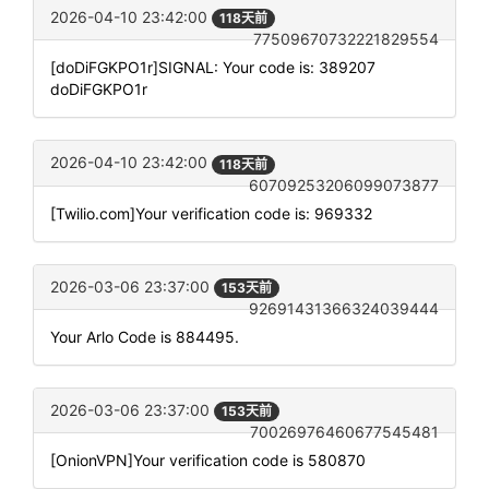
2026-04-10 23:42:00
118天前
77509670732221829554
[doDiFGKPO1r]SIGNAL: Your code is: 389207
doDiFGKPO1r
2026-04-10 23:42:00
118天前
60709253206099073877
[Twilio.com]Your verification code is: 969332
2026-03-06 23:37:00
153天前
92691431366324039444
Your Arlo Code is 884495.
2026-03-06 23:37:00
153天前
70026976460677545481
[OnionVPN]Your verification code is 580870